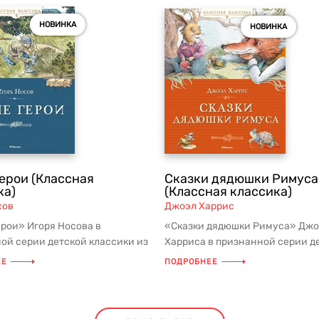
НОВИНКА
НОВИНКА
ерои (Классная
Сказки дядюшки Римуса
ка)
(Классная классика)
сов
Джоэл Харрис
рои» Игоря Носова в
«Сказки дядюшки Римуса» Джо
ой серии детской классики из
Харриса в признанной серии д
 программы и списков
классики из школьной программы
ЕЕ
ПОДРОБНЕЕ