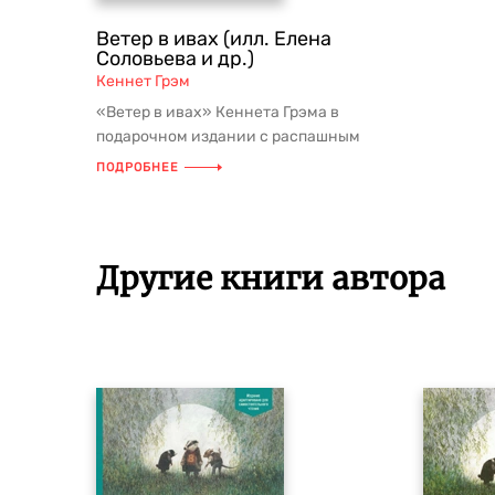
Ветер в ивах (илл. Елена
Соловьева и др.)
Кеннет Грэм
«Ветер в ивах» Кеннета Грэма в
подарочном издании с распашным
форзацем в новой серии
ПОДРОБНЕЕ
приключенческой...
Другие книги автора