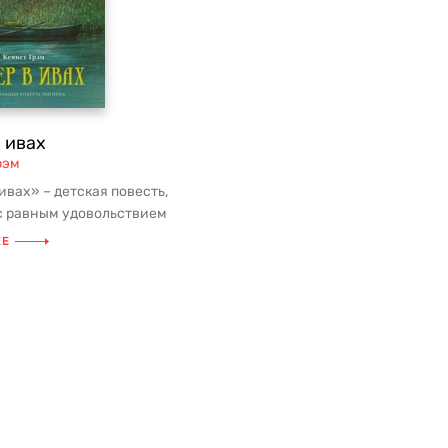
 ивах
рэм
ивах» – детская повесть,
с равным удовольствием
ти и взрослые. Написанная ...
ЕЕ