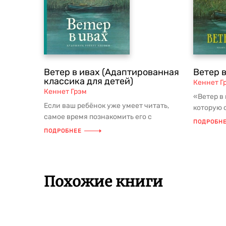
Ветер в ивах (Адаптированная
Ветер в
классика для детей)
Кеннет Г
Кеннет Грэм
«Ветер в 
Если ваш ребёнок уже умеет читать,
которую 
самое время познакомить его с
читают де
ПОДРОБН
шедеврами детской литературы. А что...
ПОДРОБНЕЕ
Похожие книги