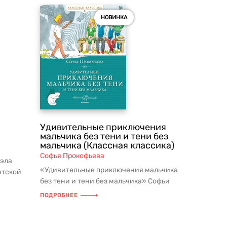
НОВИНКА
Удивительные приключения
мальчика без тени и тени без
мальчика (Классная классика)
Софья Прокофьева
эла
«Удивительные приключения мальчика
етской
без тени и тени без мальчика» Софьи
 и с...
Прокофьевой в признанной сери...
ПОДРОБНЕЕ