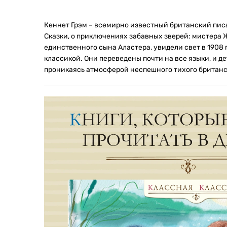
Кеннет Грэм – всемирно известный британский пис
Сказки, о приключениях забавных зверей: мистера Ж
единственного сына Аластера, увидели свет в 1908 г
классикой. Они переведены почти на все языки, и д
проникаясь атмосферой неспешного тихого британск