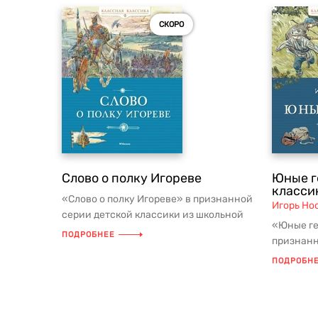
СКОРО
Слово о полку Игореве
Юные г
класси
«Слово о полку Игореве» в признанной
Игорь Но
серии детской классики из школьной
«Юные ге
программы и списков внекласс...
ПОДРОБНЕЕ
признанн
школьной
ПОДРОБН
внекла...