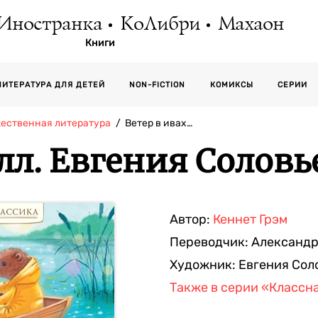
Иностранка
КоЛибри
Махаон
Книги
СЕРИИ
ЛИТЕРАТУРА ДЛЯ ДЕТЕЙ
NON-FICTION
КОМИКСЫ
жественная литература
Ветер в ивах…
лл. Евгения Соловье
Автор:
Кеннет Грэм
Переводчик:
Александр
Художник:
Евгения Сол
Также в серии
«Классна