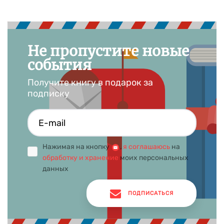
приключений лисенка и цыпленка и зарисовок из жизни
Ушастого семейства и Пушистых хвостов.
Не пропустите новые
события
Получите книгу в подарок за
подписку
Нажимая на кнопку
,
я соглашаюсь
на
обработку и хранение
моих персональных
данных
ПОДПИСАТЬСЯ