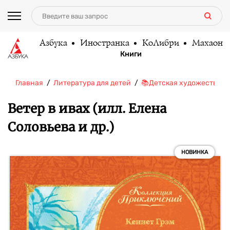
Азбука
Иностранка
КоЛибри
Махаон
Книги
Главная
Литература для детей
📚Детская художественн
Ветер в ивах (илл. Елена
Соловьева и др.)
НОВИНКА