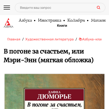
Азбука
Иностранка
КоЛибри
Махаон
Книги
Главная
Художественная литература
📚Азбука-классик
В погоне за счастьем, или
Мэри-Энн (мягкая обложка)