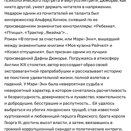
психологического портрета и виртуоз интриги, Дюморье, как
никто другой, умеет держать читателя в напряжении.
Недаром одним из почитателей ее таланта был
кинорежиссер Альфред Хичкок, снявший по ее
произведениям знаменитые кинотриллеры: «Ребекка»,
«Птицы», «Трактир „Ямайка“»...
Роман «В погоне за счастьем, или Мэри-Энн», вышедший
между знаменитыми книгами «Моя кузина Рейчел» и
«Козел отпущения», был признан одним из лучших
произведений Дафны Дюморье. Погружаясь в атмосферу
Англии XIX столетия, автор воссоздает образ своей
экстравагантной прапрабабушки и рассказывает историю
ее поистине удивительной жизни, полной взлетов и
падений. У Мэри-Энн была невероятная судьба и
невероятный характер, в котором сочетались расчетливость
и безрассудность, доверчивость и лукавство, язвительность
и добродушие, бесстрашие и распутность... Ей удалось
выбраться из убогих лондонских трущоб, став известной
куртизанкой и любовницей герцога Йоркского, брата короля
Георга III, достичь высот власти, а затем, ввязавшись в
громкий коррупционный скандал и политические интриги,