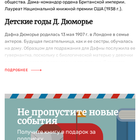
общества. Дама-командор ордена Британской империи.
Лауреат Национальной книжной премии США (1938 г.).
Детские годы Д. Дюморье
Дафна Дюморье родилась 13 мая 1907 г. в Лондоне в семье
актеров. Будущая писательница, как и ее сестры, обучалась
на дому. Образцом для подражания для Дафны послужила ее
гувернантка, поскольку с биологической матерью у девочки
сложились довольно прохладные отношения. С раннего
детства Дафна Дюморье читала много книг, особенно
ПОДРОБНЕЕ
трепетно относилась к произведениям классиков
британской литературы: Вальтера Скотта, Уильяма Теккерея,
сестер Бронте и Оскара Уайльда. Кроме того, Дюморье
увлекалась прозой Кэтрин Мэнсфилд, новеллами и
рассказами Ги де Мопассана и романами Сомерсета Моэма.
Не пропустите новые
Раннее творчество Д. Дюморье
события
В 1925 г. семья отправила Дафну на обучение в частную
Получите книгу в подарок за
школу во Францию, недалеко от Парижа. Условия жизни
подписку