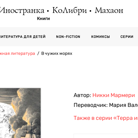
Иностранка
КоЛибри
Махаон
Книги
СЕРИИ
ЛИТЕРАТУРА ДЛЯ ДЕТЕЙ
NON-FICTION
КОМИКСЫ
жная литература
В чужих морях
Автор:
Никки Мармери
Переводчик:
Мария Вал
Также в серии
«Терра и