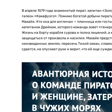
В апреле 1579 года знаменитый пират, капитан «Зо
галеон «Какафуэго». Помимо богатой добычи пират
Макайя. Кто она для англичан — пленница или гостья
капитаном Дрейком, которого команда зовет «гене
Жизнь на борту корабля сурова и полна лишений, 
защищаться от произвола и насилия. Макайе предст
неизведанных землях, пересечь Тихий океан, слав
сдается, не опускает руки и верит, что ей еще сужд