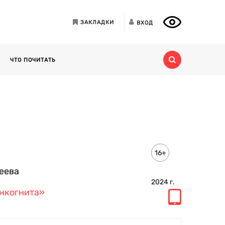
ЗАКЛАДКИ
ВХОД
ЧТО ПОЧИТАТЬ
16+
еева
2024
г.
нкогнита»