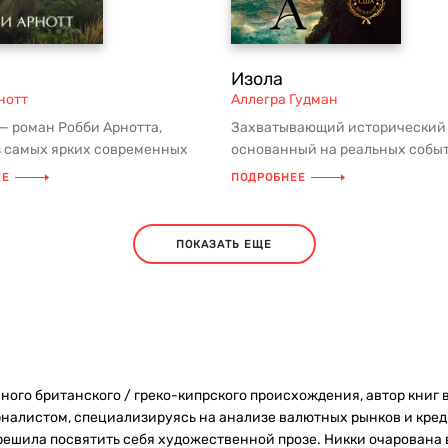
Изола
нотт
Аллегра Гудман
— роман Робби Арнотта,
Захватывающий исторический 
з самых ярких современных
основанный на реальных собы
йских писателей. История
рассказывающий об удивительн
ЕЕ
ПОДРОБНЕЕ
ПОКАЗАТЬ ЕЩЕ
го британского / греко-кипрского происхождения, автор книг в
налистом, специализируясь на анализе валютных рынков и кред
 решила посвятить себя художественной прозе. Никки очарована