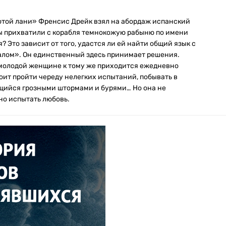
лотой лани» Френсис Дрейк взял на абордаж испанский
ы прихватили с корабля темнокожую рабыню по имени
? Это зависит от того, удастся ли ей найти общий язык с
ралом». Он единственный здесь принимает решения.
а молодой женщине к тому же приходится ежедневно
оит пройти череду нелегких испытаний, побывать в
ящийся грозными штормами и бурями… Но она не
ено испытать любовь.