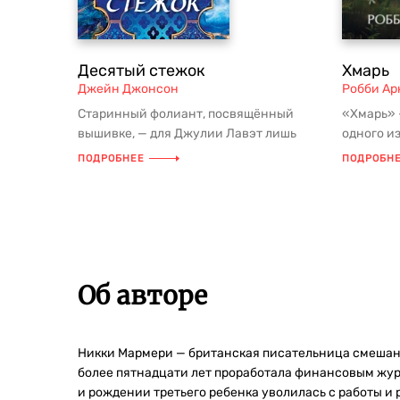
Десятый стежок
Хмарь
Джейн Джонсон
Робби Ар
Старинный фолиант, посвящённый
«Хмарь» 
вышивке, — для Джулии Лавэт лишь
одного и
прощальный подарок бывшего
австрали
ПОДРОБНЕЕ
ПОДРОБН
возлюблен...
ра...
Об авторе
Никки Мармери — британская писательница смешанно
более пятнадцати лет проработала финансовым жур
и рождении третьего ребенка уволилась с работы и