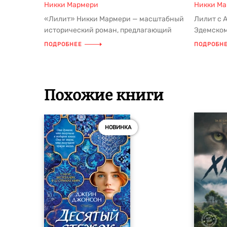
Никки Мармери
Никки М
«Лилит» Никки Мармери — масштабный
Лилит c 
исторический роман, предлагающий
Эдемском 
новую трактовку древних библейск...
жена долж
ПОДРОБНЕЕ
ПОДРОБН
Похожие книги
НОВИНКА