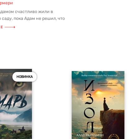
армери
Адамом счастливо жили в
саду, пока Адам не решил, что
на подчиниться его в...
ЕЕ
НОВИНКА