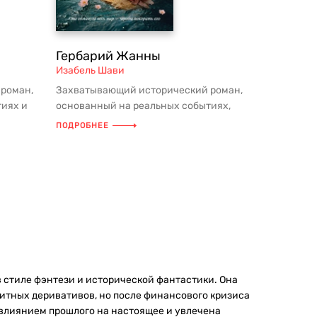
Гербарий Жанны
Изабель Шави
роман,
Захватывающий исторический роман,
тиях и
основанный на реальных событиях,
ых п...
рассказывает об удивительных прик...
ПОДРОБНЕЕ
 стиле фэнтези и исторической фантастики. Она
итных деривативов, но после финансового кризиса
 влиянием прошлого на настоящее и увлечена