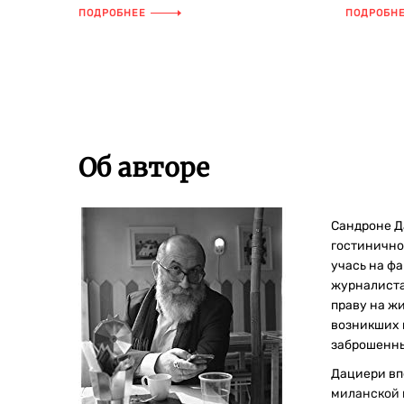
тьме. Никто, в том числе и п...
на лесной
ПОДРОБНЕЕ
ПОДРОБН
Об авторе
Сандроне Да
гостиничном
учась на ф
журналиста
праву на ж
возникших 
заброшенные
Дациери впе
миланской 