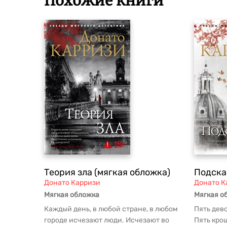
Похожие книги
Теория зла (мягкая обложка)
Подска
Донато Карризи
Донато К
Мягкая обложка
Мягкая о
Каждый день, в любой стране, в любом
Пять дево
городе исчезают люди. Исчезают во
Пять кро