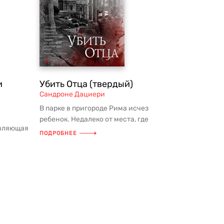
и
Убить Отца (твердый)
Сандроне Дациери
В парке в пригороде Рима исчез
ребенок. Недалеко от места, где
авляющая
мальчика видели в последний раз,
ПОДРОБНЕЕ
сетью,
найд...