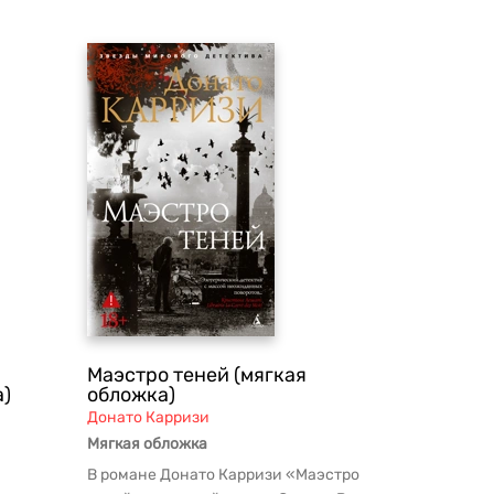
Маэстро теней (мягкая
а)
обложка)
Донато Карризи
Мягкая обложка
В романе Донато Карризи «Маэстро