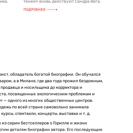
ива,
теней» вновь действуют Сандра Вега,
ами»
фотограф-криминалист, и Маркус,...
ПОДРОБНЕЕ
рист, обладатель богатой биографии. Он обучался
аром, а в Милане, где два года прожил бездомным,
 продавца и носильщика до корректора и
еста, посвященных экологическим проблемам и
о» — одного из многих общественных центров,
лодежь по всей стране самовольно занимала
рсы, спектакли, концерты, выставки и т. д.
ым из серии бестселлеров о Горилле и жизни
огим деталям биографии автора. Его последующие