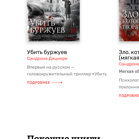
Убить буржуев
Зло, ко
(мягка
Сандроне Дациери
Сандрон
Впервые на русском —
Мягкая о
головокружительный триллер «Убить
Психолог
буржуев», продолжение цикла
ПОДРОБНЕЕ
поклонни
бестселлеров Санд...
от автора
ПОДРОБН