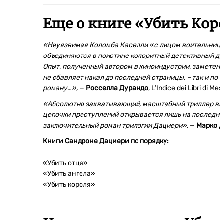
Еще о книге «
Убить Кор
«Неуязвимая Коломба Каселли «с лицом воительниц
объединяются в поистине колоритный детективный ду
Опыт, полученный автором в киноиндустрии, заметен
не сбавляет накал до последней страницы, – так и 
роману…»
,
—
Росселла Дурандо
, L’Indice dei Libri di 
«Абсолютно захватывающий, масштабный триллер вы
цепочки преступлений открывается лишь на последни
заключительный роман трилогии Дациери»,
—
Марко
Книги Сандроне Дациери по порядку:
«Убить отца»
«Убить ангела»
«Убить короля»