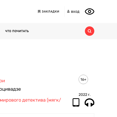
ЗАКЛАДКИ
ВХОД
ЧТО ПОЧИТАТЬ
16+
ри
рцивадзе
2022
г.
мирового детектива (мягк/