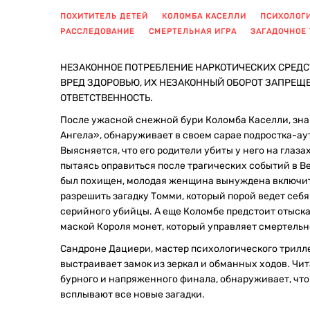
ПОХИТИТЕЛЬ ДЕТЕЙ
КОЛОМБА КАСЕЛЛИ
ПСИХОЛОГ
РАССЛЕДОВАНИЕ
СМЕРТЕЛЬНАЯ ИГРА
ЗАГАДОЧНОЕ
НЕЗАКОННОЕ ПОТРЕБЛЕНИЕ НАРКОТИЧЕСКИХ СРЕДС
ВРЕД ЗДОРОВЬЮ, ИХ НЕЗАКОННЫЙ ОБОРОТ ЗАПРЕЩ
ОТВЕТСТВЕННОСТЬ.
После ужасной снежной бури Коломба Каселли, зна
Ангела», обнаруживает в своем сарае подростка-ау
Выясняется, что его родители убиты у него на глазах
пытаясь оправиться после трагических событий в Вен
был похищен, молодая женщина вынуждена включить
разрешить загадку Томми, который порой ведет себя 
серийного убийцы. А еще Коломбе предстоит отыскат
маской Короля монет, который управляет смертельн
Сандроне Дациери, мастер психологического трилле
выстраивает замок из зеркал и обманных ходов. Чи
бурного и напряженного финала, обнаруживает, что
всплывают все новые загадки.