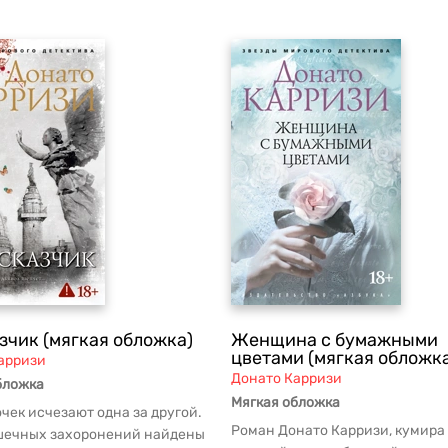
зчик (мягкая обложка)
Женщина с бумажными
цветами (мягкая обложк
арризи
Донато Карризи
бложка
Мягкая обложка
чек исчезают одна за другой.
Роман Донато Карризи, кумира
шечных захоронений найдены