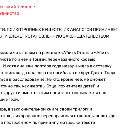
ИЧЕСКИЙ ТРИЛЛЕР
 УБИЙСТВО
ТВ, ПСИХОТРОПНЫХ ВЕЩЕСТВ, ИХ АНАЛОГОВ ПРИЧИНЯЕТ
ЕН И ВЛЕЧЕТ УСТАНОВЛЕННУЮ ЗАКОНОДАТЕЛЬСТВОМ
комая читателям по романам «Убить Отца» и «Убить
тиста по имени Томми, перемазанного кровью.
. И хотя она еще полтора года назад вышла в отставку,
еции, когда она едва не погибла, а ее друг Данте Торре
ся в расследование. Никто, кроме нее, не сможет
точно так, как жертвы Отца, похитителя детей и
ь друга и вместе с ним понять, кто скрывается под
ой игрой.
ра, в заключительной книге своей трилогии
татель, лихорадочно переворачивая страницы вплоть до
 в построенном по принципу матрешки тексте