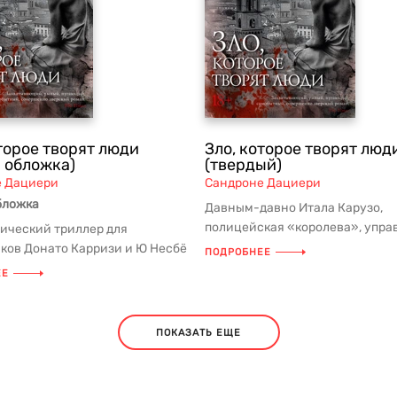
торое творят люди
Зло, которое творят люд
я обложка)
(твердый)
е Дациери
Сандроне Дациери
бложка
Давным-давно Итала Карузо,
полицейская «королева», упр
ический триллер для
разветвленной коррупционной 
ков Донато Карризи и Ю Несбё
ПОДРОБНЕЕ
бы...
 знаменитого романа «Убить...
ЕЕ
ПОКАЗАТЬ ЕЩЕ