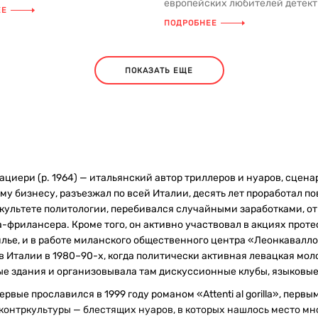
европейских любителей детект
 опушке. В каждо...
ЕЕ
«Женщина с бумажными цвет
ПОДРОБНЕЕ
стал нео...
ПОКАЗАТЬ ЕЩЕ
циери (р. 1964) — итальянский автор триллеров и нуаров, сцена
у бизнесу, разъезжал по всей Италии, десять лет проработал пов
акультете политологии, перебивался случайными заработками, от
-фрилансера. Кроме того, он активно участвовал в акциях прот
илье, и в работе миланского общественного центра «Леонкавалл
в Италии в 1980–90-х, когда политически активная левацкая мо
 здания и организовывала там дискуссионные клубы, языковые ку
рвые прославился в 1999 году романом «Attenti al gorilla», перв
контркультуры — блестящих нуаров, в которых нашлось место мн