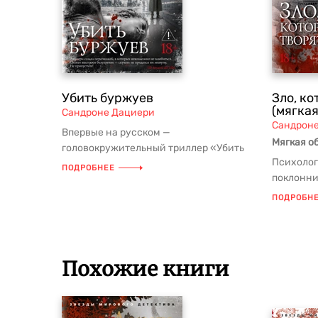
Убить буржуев
Зло, ко
(мягка
Сандроне Дациери
Сандрон
Впервые на русском —
Мягкая о
головокружительный триллер «Убить
Психолог
буржуев», продолжение цикла
ПОДРОБНЕЕ
поклонни
бестселлеров Санд...
от автора
ПОДРОБН
Похожие книги