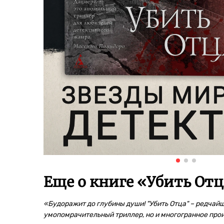
Еще о книге «
Убить Отц
«Будоражит до глубины души! "Убить Отца" – редчай
умопомрачительный триллер, но и многогранное пр