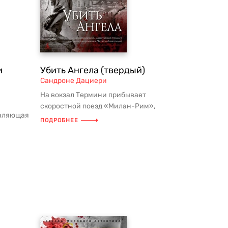
и
Убить Ангела (твердый)
Сандроне Дациери
На вокзал Термини прибывает
скоростной поезд «Милан-Рим»,
авляющая
пассажиры расходятся, платформа
ПОДРОБНЕЕ
сетью,
пустеет, н...