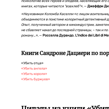
психологию всех героев и злодеев, населяющих его 
книгах, которые читаются "взахлеб"»
, —
Джеффри Ди
«Неуязвимая Коломба Каселли «с лицом воительниц
объединяются в поистине колоритный детективный ду
Опыт, полученный автором в киноиндустрии, заметен
не сбавляет накал до последней страницы, – так и 
роману…»,
—
Росселла Дурандо. L’Indice dei Libri di M
Книги Сандроне Дациери по пор
«Убить отца»
«Убить ангела»
«Убить короля»
«Убить буржуев»
Цитаты из книги «Убит