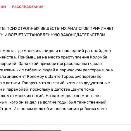
РИМ
РАССЛЕДОВАНИЕ
ТВ, ПСИХОТРОПНЫХ ВЕЩЕСТВ, ИХ АНАЛОГОВ ПРИЧИНЯЕТ
ЕН И ВЛЕЧЕТ УСТАНОВЛЕННУЮ ЗАКОНОДАТЕЛЬСТВОМ
т места, где мальчика видели в последний раз, найдено
емейства. Прибывшая на место преступления Коломба
версией. Однако ей приходится расследовать дело
 связанных с гибелью людей в парижском ресторане, она
дела знакомит Коломбу с Данте Торре, экспертом по
 детьми. Говорят, что он гений, хотя его дедуктивные
 паранойей, поскольку в детстве Данте тоже
а, что мальчик погиб. На самом деле он много лет
ным, кого он видел за долгие годы, был таинственный
Отцом. И в новом деле об исчезновении ребенка явно