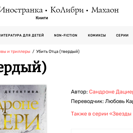
Иностранка
КоЛибри
Махаон
Книги
СЕРИИ
ЛИТЕРАТУРА ДЛЯ ДЕТЕЙ
NON-FICTION
КОМИКСЫ
ивы и триллеры
Убить Отца (твердый)
вердый)
Автор:
Сандроне Дацие
Переводчик:
Любовь Ка
Также в серии
«Звезды 