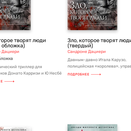
торое творят люди
Зло, которое творят люд
я обложка)
(твердый)
е Дациери
Сандроне Дациери
бложка
Давным-давно Итала Карузо,
полицейская «королева», упр
ический триллер для
разветвленной коррупционной 
ков Донато Карризи и Ю Несбё
ПОДРОБНЕЕ
бы...
 знаменитого романа «Убить...
ЕЕ