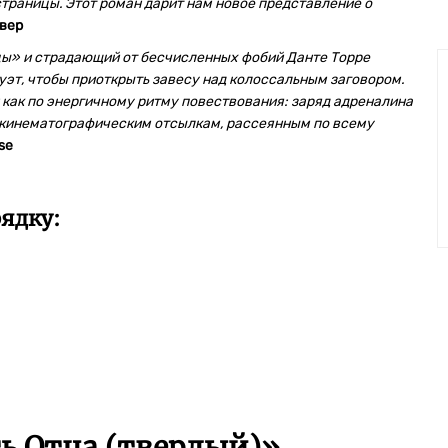
страницы. Этот роман дарит нам новое представление о
вер
ы» и страдающий от бесчисленных фобий Данте Торре
эт, чтобы приоткрыть завесу над колоссальным заговором.
 как по энергичному ритму повествования: заряд адреналина
по кинематографическим отсылкам, рассеянным по всему
ese
ядку:
ь Отца (твердый)»