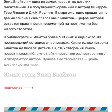
Энид Блайтон — одна из самых известных детских
писательниц. Ее популярность сравнима с Астрид Линдгрен,
Туве Янссон и Дж.К. Роулинг. В мире ежегодно продается по
два миллиона экземпляров книг Блайтон— цифра, которая
остается практически неизменной на протяжении без
малого столетие.
В библиографии Блайтон более 600 книг, и еще около 300
произведений остались в черновиках. Какие только истории
Блайтон не писала: детективы, стихотворения, пьесы,
повести, сказки! Сложно найти настолько разностороннего
и плодовитого автора. Лучшее в ее творчестве — циклы
детских детективов.
Юные годы Энид Блайтон
Энид Мэри Кэри Блайтон родилась 11 августа 1897 года в
ПОДРОБНЕЕ
Южном Лондоне в семье торговца столовыми приборами
Томаса Блайтона и его жены Терезы. Томас был человеком
исключительного любопытства к природе, искусству и
жизни и свою тягу к познанию он постарался передать Энид.