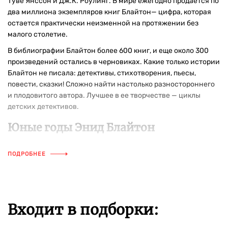
Туве Янссон и Дж.К. Роулинг. В мире ежегодно продается по
два миллиона экземпляров книг Блайтон— цифра, которая
остается практически неизменной на протяжении без
малого столетие.
В библиографии Блайтон более 600 книг, и еще около 300
произведений остались в черновиках. Какие только истории
Блайтон не писала: детективы, стихотворения, пьесы,
повести, сказки! Сложно найти настолько разностороннего
и плодовитого автора. Лучшее в ее творчестве — циклы
детских детективов.
Юные годы Энид Блайтон
Энид Мэри Кэри Блайтон родилась 11 августа 1897 года в
ПОДРОБНЕЕ
Южном Лондоне в семье торговца столовыми приборами
Томаса Блайтона и его жены Терезы. Томас был человеком
исключительного любопытства к природе, искусству и
жизни и свою тягу к познанию он постарался передать Энид.
Каждая встреча с природой становилась темой для урока
Входит в подборки:
биологии. Отец знал названия всех растений и животных,
рассказывал истории о зверях и птицах, а еще — ирландские