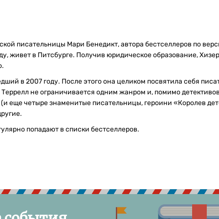
кой писательницы Мари Бенедикт, автора бестселлеров по верси
ду, живет в Питсбурге. Получив юридическое образование, Хизер 
о.
ий в 2007 году. После этого она целиком посвятила себя писате
 Террелл не ограничивается одним жанром и, помимо детективов
 (и еще четыре знаменитые писательницы, героини «Королев дет
ругие.
гулярно попадают в списки бестселлеров.
е события