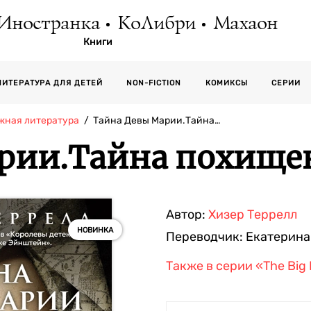
Иностранка
КоЛибри
Махаон
Книги
СЕРИИ
ЛИТЕРАТУРА ДЛЯ ДЕТЕЙ
NON-FICTION
КОМИКСЫ
жная литература
Тайна Девы Марии.Тайна…
рии.Тайна похище
Автор:
Хизер Террелл
НОВИНКА
Переводчик:
Екатерина
Также в серии
«The Big