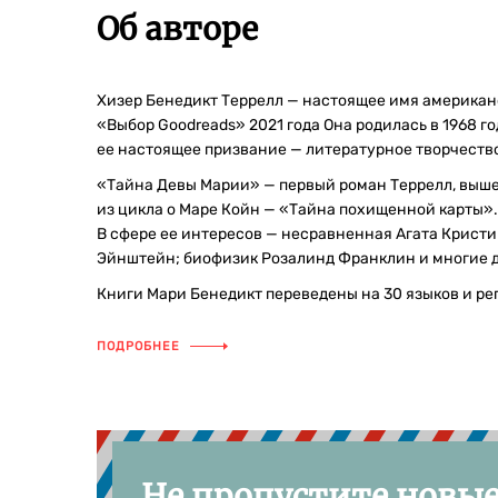
Об авторе
Хизер Бенедикт Террелл — настоящее имя американс
«Выбор Goodreads» 2021 года Она родилась в 1968 го
ее настоящее призвание — литературное творчеств
«Тайна Девы Марии» — первый роман Террелл, вышедш
из цикла о Маре Койн — «Тайна похищенной карты».
В сфере ее интересов — несравненная Агата Кристи
Эйнштейн; биофизик Розалинд Франклин и многие д
Книги Мари Бенедикт переведены на 30 языков и ре
ПОДРОБНЕЕ
Не пропустите новы