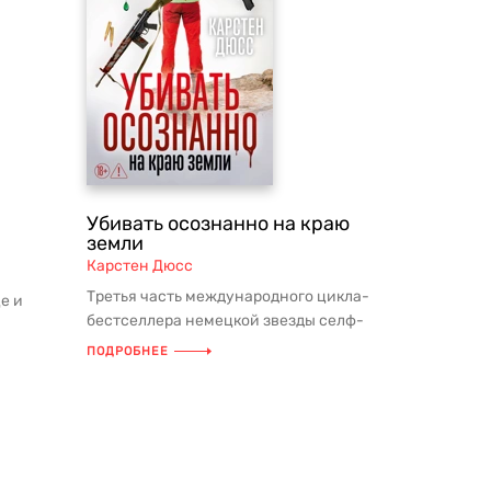
Убивать осознанно на краю
земли
Карстен Дюсс
Третья часть международного цикла-
е и
бестселлера немецкой звезды селф-
цы и
хелп триллеров Карстена Дюсса. Ун...
ПОДРОБНЕЕ