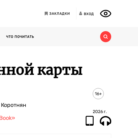
ЗАКЛАДКИ
ВХОД
ЧТО ПОЧИТАТЬ
нной карты
16+
 Коротнян
2026
г.
 Book»