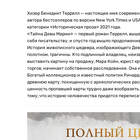
Хизер Бенедикт Террелл — настоящее имя совреме
автора бестселлеров по версии New York Times и US
категории «Историческая проза» 2021 года.
«Тайна Девы Марии» — первый роман Террелл, вышед
себя писательству, и спустя год вышло продолжени
История живописного шедевра, изображающего Деву
полотном, трагичны. Кто подлинный владелец, неи
выставить картину на продажу, Мара Койн, юрист к
торгов, начинает собственное расследование. Она и 
Богатый коллекционер и известный политик Ричард 
древнюю карту, похищенную с археологических раск
ценность пропавшей карты трудно даже вообразить. 
тому, что историю человечества придется переписат