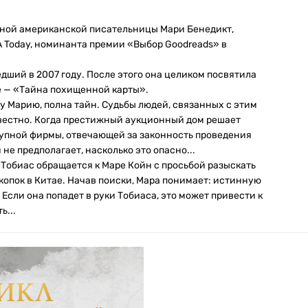
нной американской писательницы Мари Бенедикт,
A Today, номинанта премии «Выбор Goodreads» в
ший в 2007 году. После этого она целиком посвятила
е — «Тайна похищенной карты».
 Марию, полна тайн. Судьбы людей, связанных с этим
звестно. Когда престижный аукционный дом решает
рупной фирмы, отвечающей за законность проведения
не предполагает, насколько это опасно...
Тобиас обращается к Маре Койн с просьбой разыскать
опок в Китае. Начав поиски, Мара понимает: истинную
Если она попадет в руки Тобиаса, это может привести к
ь...