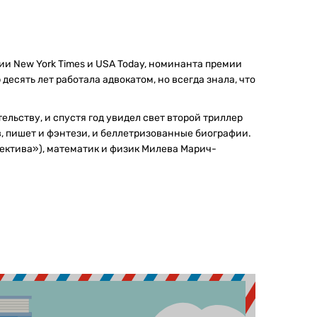
и New York Times и USA Today, номинанта премии
десять лет работала адвокатом, но всегда знала, что
льству, и спустя год увидел свет второй триллер
, пишет и фэнтези, и беллетризованные биографии.
ектива»), математик и физик Милева Марич-