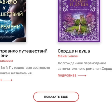
 правило путешествий
Сердце и душа
мени
Мейв Бинчи
ракасси
Долгожданное переиздание
№ 1: Путешествие возможно
замечательного романа «Сердц
точкам назначения,
душа» ирландской писательни
ПОДРОБНЕЕ
вавшим в течение
автора бест...
ЕЕ
ей жи...
ПОКАЗАТЬ ЕЩЕ