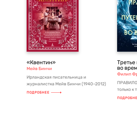
«Квентин»
Третье
во вре
Мейв Бинчи
Филип Ф
Ирландская писательница и
ПРАВИЛО 
журналистка Мейв Бинчи (1940–2012)
только к 
прославилась во всем мире после
ПОДРОБНЕЕ
существо
выхода ...
ПОДРОБН
предыдущ