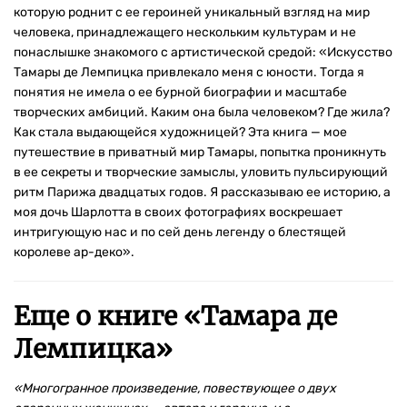
которую роднит с ее героиней уникальный взгляд на мир
человека, принадлежащего нескольким культурам и не
понаслышке знакомого с артистической средой: «Искусство
Тамары де Лемпицка привлекало меня с юности. Тогда я
понятия не имела о ее бурной биографии и масштабе
творческих амбиций. Каким она была человеком? Где жила?
Как стала выдающейся художницей? Эта книга — мое
путешествие в приватный мир Тамары, попытка проникнуть
в ее секреты и творческие замыслы, уловить пульсирующий
ритм Парижа двадцатых годов. Я рассказываю ее историю, а
моя дочь Шарлотта в своих фотографиях воскрешает
интригующую нас и по сей день легенду о блестящей
королеве ар-деко».
Еще о книге «
Тамара де
Лемпицка
»
«Многогранное произведение, повествующее о двух