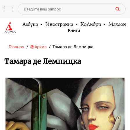
Азбука
Иностранка
КоЛибри
Махаон
Книги
Главная
📚Архив
Тамара де Лемпицка
Тамара де Лемпицка