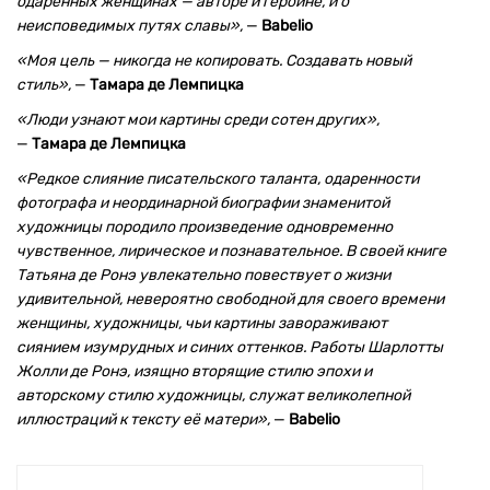
одаренных женщинах — авторе и героине, и о
неисповедимых путях славы»,
—
Babelio
«Моя цель — никогда не копировать. Создавать новый
стиль»,
—
Тамара де Лемпицка
«Люди узнают мои картины среди сотен других»,
—
Тамара де Лемпицка
«Редкое слияние писательского таланта, одаренности
фотографа и неординарной биографии знаменитой
художницы породило произведение одновременно
чувственное, лирическое и познавательное. В своей книге
Татьяна де Ронэ увлекательно повествует о жизни
удивительной, невероятно свободной для своего времени
женщины, художницы, чьи картины завораживают
сиянием изумрудных и синих оттенков. Работы Шарлотты
Жолли де Ронэ, изящно вторящие стилю эпохи и
авторскому стилю художницы, служат великолепной
иллюстраций к тексту её матери»,
—
Babelio