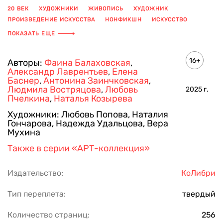
20 ВЕК
ХУДОЖНИКИ
ЖИВОПИСЬ
ХУДОЖНИК
ПРОИЗВЕДЕНИЕ ИСКУССТВА
НОНФИКШН
ИСКУССТВО
КНИГА С ИЛЛЮСТРАЦИЯМИ
АВАНГАРД
КУЛЬТУРА
ПОКАЗАТЬ ЕЩЕ
ИСКУССТВО 20 ВЕКА
16+
Авторы:
Фаина Балаховская
,
Александр Лаврентьев
,
Елена
Баснер
,
Антонина Заинчковская
,
Людмила Востряцова
,
Любовь
2025
г.
Пчелкина
,
Наталья Козырева
Художники:
Любовь Попова
,
Наталия
Гончарова
,
Надежда Удальцова
,
Вера
Мухина
Также в серии
«АРТ-коллекция»
Издательство:
КоЛибри
Тип переплета:
твердый
Количество страниц:
256