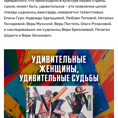
прекрасного, что происходило в культуре нашей страны,
самое, может быть, удивительное – это появление целой
плеяды художниц авангарда, невероятно талантливых:
Елены Гуро, Надежды Удальцовой, Любови Поповой, Наталии
Гончаровой, Веры Мухиной, Веры Пестель, Ольги Розановой,
и наследовавших им художниц Веры Ермолаевой, Пелагеи
Шуриги и Веры Зенькович.