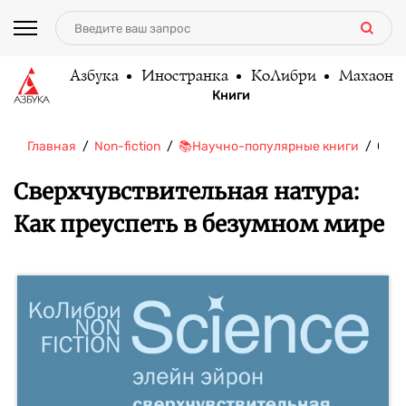
Азбука
Иностранка
КоЛибри
Махаон
Книги
Главная
Non-fiction
📚Научно-популярные книги
Свер
Сверхчувствительная натура:
Как преуспеть в безумном мире