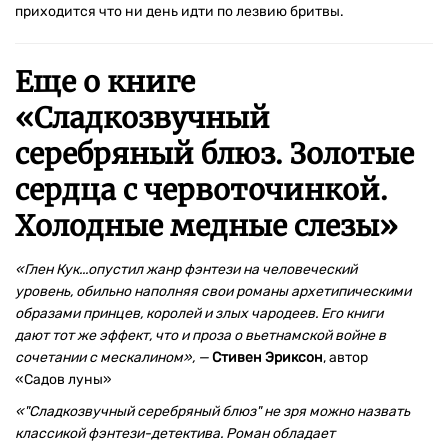
приходится что ни день идти по лезвию бритвы.
Еще о книге
«
Сладкозвучный
серебряный блюз. Золотые
сердца с червоточинкой.
Холодные медные слезы
»
«Глен Кук...опустил жанр фэнтези на человеческий
уровень, обильно наполняя свои романы архетипическими
образами принцев, королей и злых чародеев. Его книги
дают тот же эффект, что и проза о вьетнамской войне в
сочетании с мескалином», —
Стивен Эриксон
, автор
«Садов луны»
«"Сладкозвучный серебряный блюз" не зря можно назвать
классикой фэнтези-детектива. Роман обладает