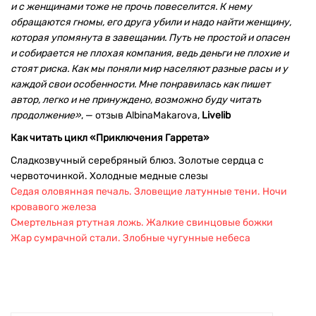
и с женщинами тоже не прочь повеселится. К нему
обращаются гномы, его друга убили и надо найти женщину,
которая упомянута в завещании. Путь не простой и опасен
и собирается не плохая компания, ведь деньги не плохие и
стоят риска. Как мы поняли мир населяют разные расы и у
каждой свои особенности. Мне понравилась как пишет
автор, легко и не принуждено, возможно буду читать
продолжение»
, — отзыв AlbinaMakarova,
Livelib
Как читать цикл «Приключения Гаррета»
Сладкозвучный серебряный блюз. Золотые сердца с
червоточинкой. Холодные медные слезы
Седая оловянная печаль. Зловещие латунные тени. Ночи
кровавого железа
Смертельная ртутная ложь. Жалкие свинцовые божки
Жар сумрачной стали. Злобные чугунные небеса