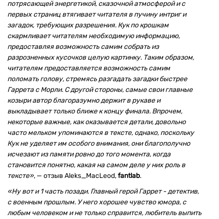
потрясающей энергетикой, сказочной атмосферой и с
первых страниц втягивает читателя в пучину интриг и
загадок, требующих разрешения. Кук по крошкам
скармливает читателям необходимую информацию,
предоставляя возможность самим собрать из
разрозненных кусочков целую картинку. Таким образом,
читателям предоставляется возможность самим
поломать голову, стремясь разгадать загадки быстрее
Гаррета с Морли. С другой стороны, самые свои главные
козыри автор благоразумно держит в рукаве и
выкладывает только ближе к концу финала. Впрочем,
некоторые важные, как оказывается детали, довольно
часто мельком упоминаются в тексте, однако, поскольку
Кук не уделяет им особого внимания, они благополучно
исчезают из памяти ровно до того момента, когда
становится понятно, какая на самом деле у них роль в
тексте»
, — отзыв Aleks_MacLeod,
fantlab
.
«Ну вот и 1 часть позади. Главный герой Гаррет - детектив,
с военным прошлым. У него хорошее чувство юмора, с
любым человеком и не только справится, любитель выпить