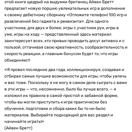
этой книге щедрый на выдумки британец Айвен Бретт
предлагает новую порцию увлекательных игр в дополнение
к своему дебютному сборнику «Отложите телефон! 100 игр и
развлечений без гаджета и реквизита». Для одного
участника, для двух и более; игры с участием рук, игры в
уме, игры на ходу — представленный здесь материал
заинтересует всех, кто привык проводить досуг активно и с
пользой, оттачивая свою креативность, сообразительность и
скорость реакции, а главным бонусом будет то, что игры
объединяют!
«Я провел последние два года, коллекционируя, создавая и
отбирая самые лучшие возможности для игры, чтобы увлечь
и вас тоже. Поскольку я не могу в самом деле сыграть с вами
в эти игры — что, несомненно, было бы лучше всего, — я
изложил их правила в самой простой и забавной форме,
чтобы вы могли приступить к игре практически без
обучения, подготовки и сбора каких бы то ни было
материалов. Выбирайте подходящий для вас раздел и
начинайте играть!»
(Айвен Бретт)