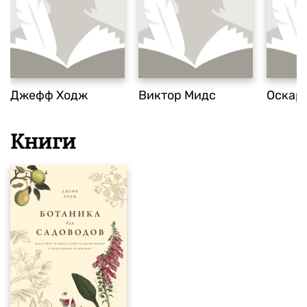
Джефф Ходж
Виктор Мидс
Оскар
Книги