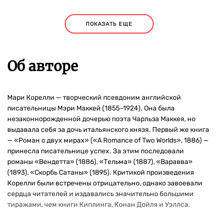
ПОКАЗАТЬ ЕЩЕ
Об авторе
Мари Корелли — творческий псевдоним английской
писательницы Мэри Маккей (1855–1924). Она была
незаконнорожденной дочерью поэта Чарльза Маккея, но
выдавала себя за дочь итальянского князя. Первый же книга
— «Роман о двух мирах» («A Romance of Two Worlds», 1886) —
принесла писательнице успех. За этим последовали
романы «Вендетта» (1886), «Тельма» (1887), «Варавва»
(1893), «Скорбь Сатаны» (1895). Критикой произведения
Корелли были встречены отрицательно, однако завоевали
сердца читателей и издавались значительно большими
тиражами, чем книги Киплинга, Конан Дойля и Уэллса.