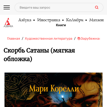
Азбука
Иностранка
КоЛибри
Махаон
Книги
Главная
Художественная литература
📚Зарубежная ли
Скорбь Сатаны (мягкая
обложка)