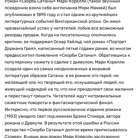
Роман «Скорбь Сатаны» Мари Корелли (такой звучный
псевдоним взяла себе англичанка Мэри Маккей) был
опубликован в 1895 году и стал одним из крупнейших
литературных событий Викторианской эпохи. Он имел
чрезвычайный успех у читателей, побив все возможные
рекорды продаж. Когда на писательницу ополчились
критики, ее поддержал Оскар Уайльд, чей роман «Портрет
Дориана Грея», написанный пятью годами ранее, во многом
предвосхитил появление «Скорби Сатаны». Обратившись к
популярному сюжету о сделке с дьяволом, Мари Корелли
создала один из самых неоднозначных в мировой
литературе образов Сатаны: в ее романе это герой, не
желающий зла, но творящий его, искушающий людей, но
живущий надеждой на то, что они преодолеют свои желания
и перестанут грешить. Читателей ждут нетривиальные
сюжетные повороты и фантасмагорический финал.
Интересно, что первое русскоязычное издание романа
(1903) увидело свет под именем Брэма Стокера, автора
романа о Дракуле. В результате этой ошибки в России
авторство «Скорби Сатаны» долгое время приписывалось
Стокеру. В наши дни роман Мари Корелли заслуженно