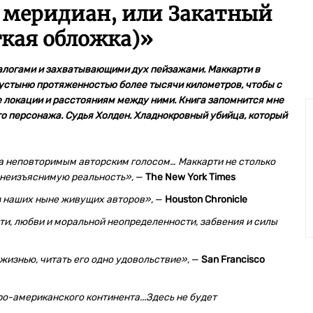
 меридиан, или Закатный
гкая обложка)
»
логами и захватывающими дух пейзажами. Маккарти в
пустыню протяженностью более тысячи километров, чтобы с
е локации и расстояниям между ними. Книга запомнится мне
о персонажа. Судья Холден. Хладнокровный убийца, который
 неповторимым авторским голосом… Маккарти не столько
о неизъяснимую реальность»,
—
The New York Times
з наших ныне живущих авторов»,
—
Houston Chronicle
и, любви и моральной неопределенности, забвения и силы
жизнью, читать его одно удовольствие»,
—
San Francisco
ро-американского континента...Здесь не будет