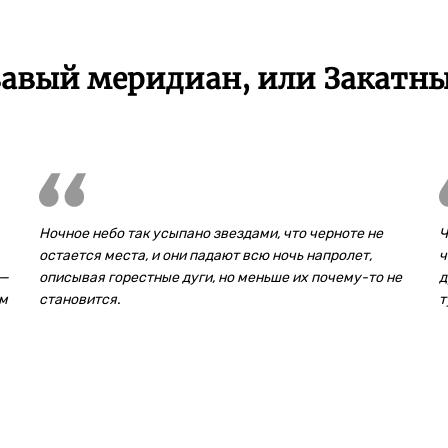
авый меридиан, или Закатный
Ночное небо так усыпано звездами, что черноте не
Ч
остается места, и они падают всю ночь напролет,
ч
 —
описывая горестные дуги, но меньше их почему-то не
д
ем
становится.
т