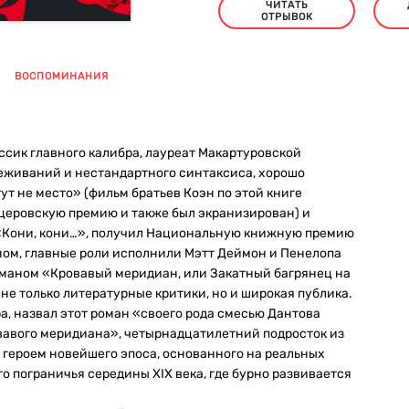
ЧИТАТЬ
ОТРЫВОК
ВОСПОМИНАНИЯ
сик главного калибра, лауреат Макартуровской
еживаний и нестандартного синтаксиса, хорошо
т не место» (фильм братьев Коэн по этой книге
ицеровскую премию и также был экранизирован) и
 «Кони, кони…», получил Национальную книжную премию
ном, главные роли исполнили Мэтт Деймон и Пенелопа
оманом «Кровавый меридиан, или Закатный багрянец на
 не только литературные критики, но и широкая публика.
, назвал этот роман «своего рода смесью Дантова
ровавого меридиана», четырнадцатилетний подросток из
 героем новейшего эпоса, основанного на реальных
о пограничья середины XIX века, где бурно развивается