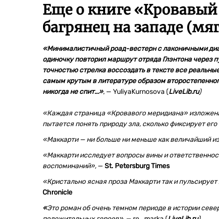
Еще о книге «
Кровавый
багрянец на западе (мя
«Минималистичный роад-вестерн с лаконичными диа
одиночку повторил маршрут отряда Глэнтона через 
точностью стрелка воссоздать в тексте все реальны
самым крутым в литературе образом второстепенног
никогда не спит...»
,
—
YuliyaKurnosova (
LiveLib.ru
)
«Каждая страница «Кровавого меридиана» изложена
пытается понять природу зла, сколько фиксирует ег
«Маккарти — ни больше ни меньше как величайший и
«Маккарти исследует вопросы вины и ответственност
воспоминаний»,
—
St. Petersburg Times
«Кристально ясная проза Маккарти так и пульсирует 
Chronicle
«
Это роман об очень темном периоде в истории севе
положительных героев»,
— re_marka (
LiveLib.ru
)