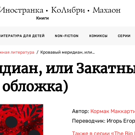
Иностранка
КоЛибри
Махаон
Книги
СЕРИИ
ЛИТЕРАТУРА ДЛЯ ДЕТЕЙ
NON-FICTION
КОМИКСЫ
жная литература
Кровавый меридиан, или…
диан, или Закатны
 обложка)
Автор:
Кормак Маккарт
Переводчик:
Игорь Его
Также в серии
«The Big 