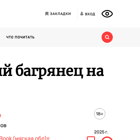
ЗАКЛАДКИ
ВХОД
ЧТО ПОЧИТАТЬ
й багрянец на
18+
и
ров
2025
г.
Book (мягкая обл)»