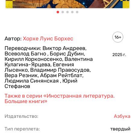
16+
Автор:
Хорхе Луис Борхес
Переводчики:
Виктор Андреев
,
Всеволод Багно
,
Борис Дубин
,
2025
г.
Кирилл Корконосенко
,
Валентина
Кулагина-Ярцева
,
Евгения
Лысенко
,
Владимир Правосудов
,
Вера Резник
,
Абрам Рейтблат
,
Людмила Синянская
,
Юрий
Стефанов
Также в серии
«Иностранная литература.
Большие книги»
Издательство:
Азбука
Тип переплета:
твердый