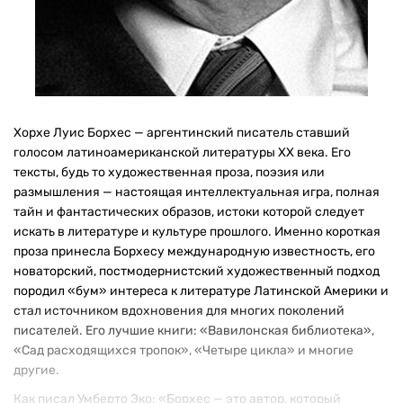
Хорхе Луис Борхес — аргентинский писатель ставший
голосом латиноамериканской литературы XX века. Его
тексты, будь то художественная проза, поэзия или
размышления — настоящая интеллектуальная игра, полная
тайн и фантастических образов, истоки которой следует
искать в литературе и культуре прошлого. Именно короткая
проза принесла Борхесу международную известность, его
новаторский, постмодернистский художественный подход
породил «бум» интереса к литературе Латинской Америки и
стал источником вдохновения для многих поколений
писателей. Его лучшие книги: «Вавилонская библиотека»,
«Сад расходящихся тропок», «Четыре цикла» и многие
другие.
Как писал Умберто Эко: «Борхес — это автор, который