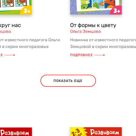
круг нас
От формы к цвету
мцова
Ольга Земцова
от известного педагога Ольги
Новинка от известного педагог
 в серии многоразовых
Земцовой в серии многоразов
-тренажёров! Для родителе...
тетрадей-тренажёров! Для роди
ЕЕ
ПОДРОБНЕЕ
ПОКАЗАТЬ ЕЩЕ