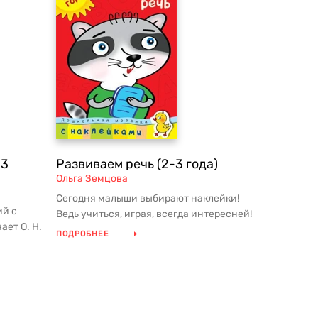
-3
Развиваем речь (2-3 года)
Ольга Земцова
Сегодня малыши выбирают наклейки!
ий с
Ведь учиться, играя, всегда интересней!
ает О. Н.
Книжки с наклейками дают в...
ПОДРОБНЕЕ