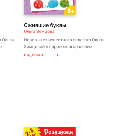
Ожившие буквы
Ольга Земцова
а Ольги
Новинка от известного педагога Ольги
ых
Земцовой в серии многоразовых
теле...
тетрадей-тренажёров! Для родителе...
ПОДРОБНЕЕ