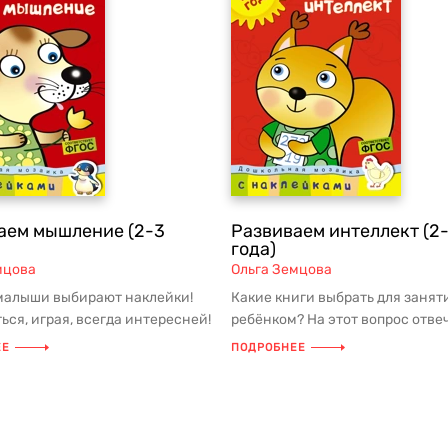
аем мышление (2-3
Развиваем интеллект (2
года)
мцова
Ольга Земцова
малыши выбирают наклейки!
Какие книги выбрать для занят
ься, играя, всегда интересней!
ребёнком? На этот вопрос отвеч
 наклейками дают в...
Земцова – кандидат педагог...
ЕЕ
ПОДРОБНЕЕ