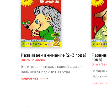
Развиваем внимание (2-3 года)
Развив
года)
Ольга Земцова
Ольга Зе
Это игровая тетрадь с наклейками для
Сегодня 
малышей от 2 до 3 лет. Внутри —
Ведь учит
задания, которые при помощи нак...
ПОДРОБНЕЕ
Книжки с
ПОДРОБН