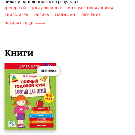
силах и нацеленность на результат.
ДЛЯ ДЕТЕЙ
ДЛЯ ДОШКОЛЯТ
ИНТЕРАКТИВНАЯ КНИГА
КНИГА-ИГРА
ЛОГИКА
МАЛЫШАМ
ОБУЧЕНИЕ
ОБУЧЕНИЕ ЧТЕНИЮ
ПОДГОТОВКА К ШКОЛЕ
ПОКАЗАТЬ ЕЩЕ
РАЗВИВАЮЩАЯ КНИГА
РАЗВИВАЮЩАЯ ЛИТЕРАТУРА
РАЗВИТИЕ ВНИМАНИЯ
РАЗВИТИЕ ДЕТЕЙ
РАЗВИТИЕ МОТОРИКИ
УПРАЖНЕНИЯ
УЧИМСЯ ПИСАТЬ
ЦИФРЫ
ЧУВСТВА
ШКОЛА
ЭМОЦИИ
Книги
ЭМОЦИОНАЛЬНЫЙ ИНТЕЛЛЕКТ
НОВИНКА