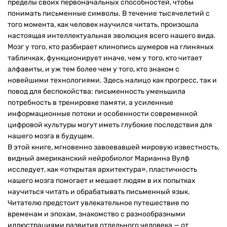
пределы своих первоначальных способностей, чтобы
понимать письменные символы. В течение тысячелетий с
того момента, как человек научился читать, произошла
настоящая интеллектуальная эволюция всего нашего вида.
Мозг у того, кто разбирает клинопись шумеров на глиняных
табличках, функционирует иначе, чем у того, кто читает
алфавиты, и уж тем более чем у того, кто знаком с
новейшими технологиями. Здесь налицо как прогресс, так и
повод для беспокойства: письменность уменьшила
потребность в тренировке памяти, а усиленные
информационные потоки и особенности современной
цифровой культуры могут иметь глубокие последствия для
нашего мозга в будущем.
В этой книге, мгновенно завоевавшей мировую известность,
видный американский нейробиолог Марианна Вулф
исследует, как «открытая архитектура», пластичность
нашего мозга помогает и мешает людям в их попытках
научиться читать и обрабатывать письменный язык.
Читателю предстоит увлекательное путешествие по
временам и эпохам, знакомство с разнообразными
иллюстрациями развития отдельного человека — от