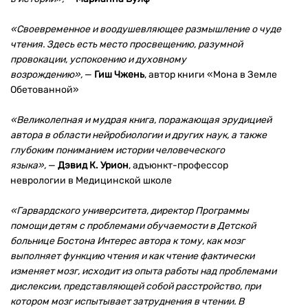
«Своевременное и воодушевляющее размышление о чуде
чтения. Здесь есть место просвещению, разумной
провокации, успокоению и духовному
возрождению»,
—
Гиш Чжень
, автор книги «Мона в Земле
Обетованной»
«Великолепная и мудрая книга, поражающая эрудицией
автора в области нейробиологии и других наук, а также
глубоким пониманием истории человеческого
языка»,
—
Дэвид К. Урион
, адъюнкт-профессор
неврологии в Медицинской школе
«Гарвардского университета, директор Программы
помощи детям с проблемами обучаемости в Детской
больнице Бостона Интерес автора к тому, как мозг
выполняет функцию чтения и как чтение фактически
изменяет мозг, исходит из опыта работы над проблемами
дислексии, представляющей собой расстройство, при
котором мозг испытывает затруднения в чтении. В