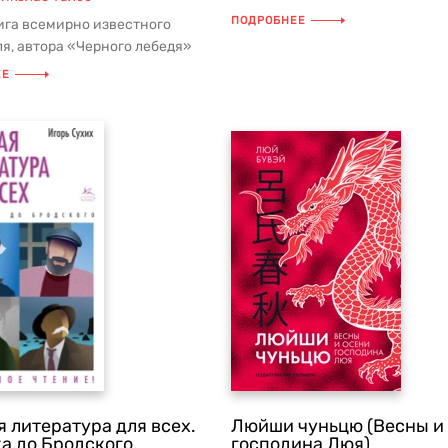
Юнг. В поисках себя» Пси...
ПОДРОБНЕЕ
ига всемирно известного
я, автора «Черного лебедя»
Николаса Талеба открывает...
ЕЕ
я литература для всех.
Люйши чуньцю (Весны и
а до Бродского.
господина Люя)