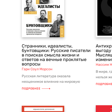
Странники, идеалисты,
Антихр
бунтовщики: Русские писатели
выгоду 
в поисках смысла жизни и
Мыслящ
ответов на вечные проклятые
измени
вопросы
Нассим Н
Гэри Соул Морсон
В мире, 
Русская литература оказала
нельзя ж
неоценимое влияние на мировую
антихрупк
ПОДРОБН
культуру и продолжает занимать умы
ПОДРОБНЕЕ
читателе...