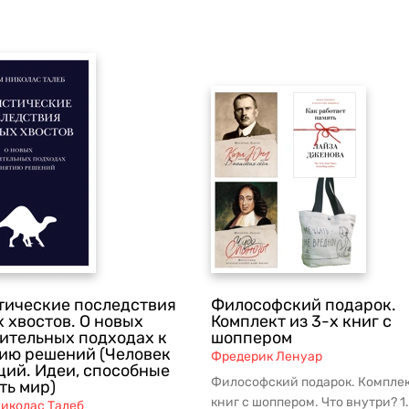
тические последствия
Философский подарок.
 хвостов. О новых
Комплект из 3-х книг с
ительных подходах к
шоппером
ию решений (Человек
Фредерик Ленуар
ий. Идеи, способные
Философский подарок. Комплек
ть мир)
книг с шоппером. Что внутри? 1
иколас Талеб