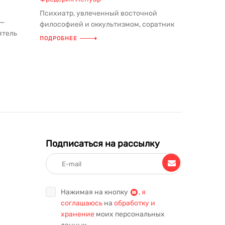
Психиатр, увлеченный восточной
 —
философией и оккультизмом, соратник
ятель
Фрейда, порвавший со своим учител...
ПОДРОБНЕЕ
к...
Подписаться на рассылку
Нажимая на кнопку
,
я
соглашаюсь
на
обработку и
хранение
моих персональных