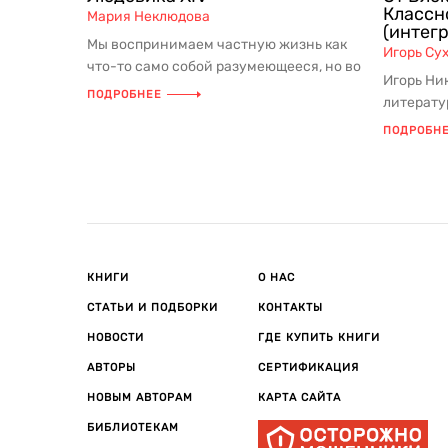
Классн
Мария Неклюдова
(интег
Мы воспринимаем частную жизнь как
Игорь Су
что-то само собой разумеющееся, но во
Игорь Ни
времена абсолютной монархии ...
ПОДРОБНЕЕ
литерату
наук, пр
ПОДРОБН
у...
КНИГИ
О НАС
СТАТЬИ И ПОДБОРКИ
КОНТАКТЫ
НОВОСТИ
ГДЕ КУПИТЬ КНИГИ
АВТОРЫ
СЕРТИФИКАЦИЯ
НОВЫМ АВТОРАМ
КАРТА САЙТА
БИБЛИОТЕКАМ