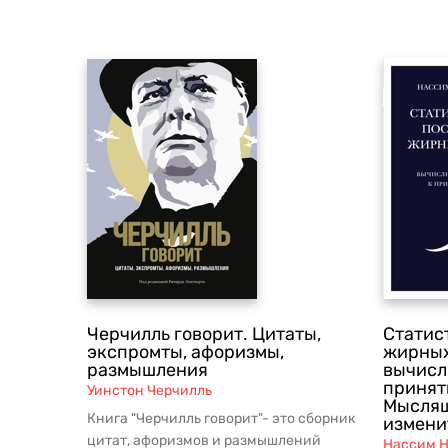
Черчилль говорит. Цитаты,
Статис
экспромты, афоризмы,
жирных
размышления
вычисл
принят
Уинстон Черчилль
Мыслящ
Книга "Черчилль говорит"- это сборник
измени
цитат, афоризмов и размышлений
Нассим Н