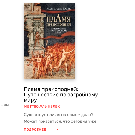
Пламя преисподней:
Путешествие по загробному
миру
нашем
Маттео Аль Калак
Существует ли ад на самом деле?
Может показаться, что сегодня уже
никто не задается таким вопросом, ...
ПОДРОБНЕЕ