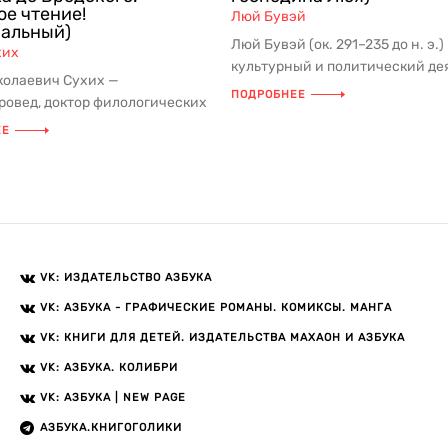
ое чтение!
Люй Бувэй
ральный)
Люй Бувэй (ок. 291–235 до н. э.)
хих
культурный и политический де
колаевич Сухих —
доимперского Китая, человек яр
ПОДРОБНЕЕ
ровед, доктор филологических
офессор Санкт-Петербургского
ЕЕ
VK: ИЗДАТЕЛЬСТВО АЗБУКА
VK: АЗБУКА - ГРАФИЧЕСКИЕ РОМАНЫ. КОМИКСЫ. МАНГА
VK: КНИГИ ДЛЯ ДЕТЕЙ. ИЗДАТЕЛЬСТВА МАХАОН И АЗБУКА
VK: АЗБУКА. КОЛИБРИ
VK: АЗБУКА | NEW PAGE
АЗБУКА.КНИГОГОЛИКИ