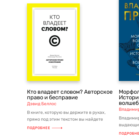
Кто владеет словом? Авторское
Морфол
право и бесправие
Истори
волшеб
Дэвид Беллос
Владими
В книге, которую вы держите в руках,
Владимир
прямо под этим текстом вы найдете
выдающий
выразительный знак ©. Права н...
ПОДРОБНЕЕ
профессо
ПОДРОБН
университ