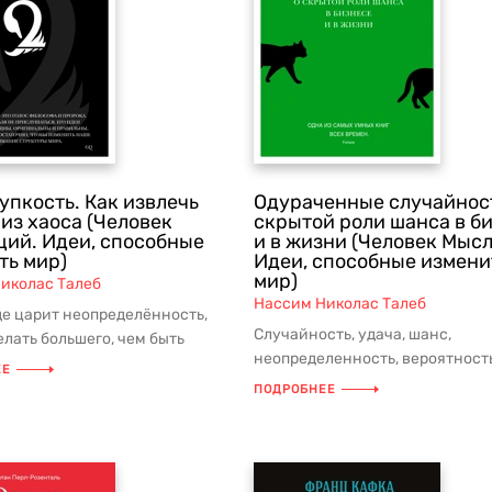
упкость. Как извлечь
Одураченные случайнос
из хаоса (Человек
скрытой роли шанса в б
ий. Идеи, способные
и в жизни (Человек Мыс
ть мир)
Идеи, способные измени
мир)
иколас Талеб
Нассим Николас Талеб
где царит неопределённость,
Случайность, удача, шанс,
елать большего, чем быть
неопределенность, вероятность
им — то есть уметь при...
ЕЕ
человеческие ошибки, риск и 
ПОДРОБНЕЕ
решени...