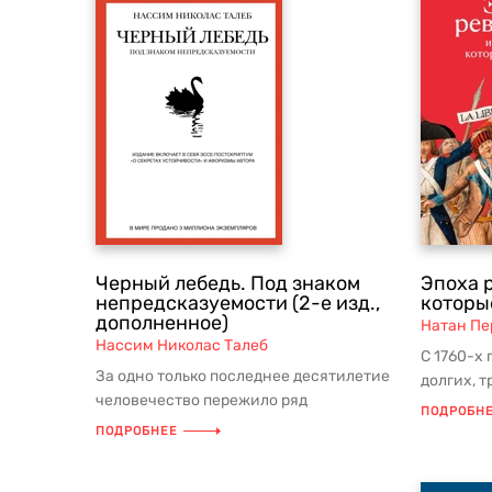
Черный лебедь. Под знаком
Эпоха 
непредсказуемости (2-е изд.,
которы
дополненное)
Натан Пе
Нассим Николас Талеб
С 1760-х 
За одно только последнее десятилетие
долгих, 
человечество пережило ряд
десятиле
ПОДРОБН
тяжелейших катастроф, потрясений и
Северной 
ПОДРОБНЕЕ
ка...