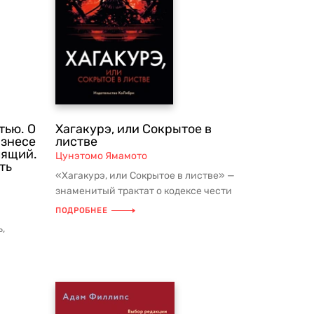
тью. О
Хагакурэ, или Сокрытое в
изнесе
листве
лящий.
Цунэтомо Ямамото
ть
«Хагакурэ, или Сокрытое в листве» —
знаменитый трактат о кодексе чести
самурая (бусидо), выдержанный...
ПОДРОБНЕЕ
,
принятие