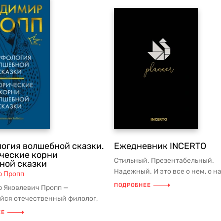
огия волшебной сказки.
Ежедневник INCERTO
ческие корни
Стильный. Презентабельный.
ной сказки
Надежный. И это все о нем, о 
р Пропп
новом ежедневнике INCERTO!
ПОДРОБНЕЕ
 Яковлевич Пропп —
Продуманный...
ся отечественный филолог,
р Ленинградского
ЕЕ
ета. ...