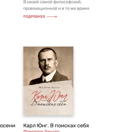
В своей самой философской,
провокационной и в то же время
прагматичной книге Талеб размышляет
ПОДРОБНЕЕ
о чело...
 осени
Карл Юнг. В поисках себя
Фредерик Ленуар