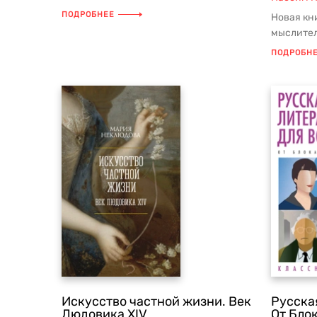
Уинстона Черчилля — выдающегося...
ПОДРОБНЕЕ
Новая кн
мыслител
Нассима 
ПОДРОБН
Искусство частной жизни. Век
Русска
Людовика XIV
От Блок