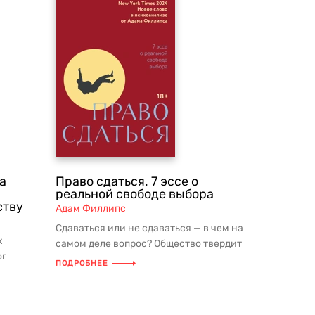
а
Право сдаться. 7 эссе о
реальной свободе выбора
ству
Адам Филлипс
Сдаваться или не сдаваться — в чем на
х
самом деле вопрос? Общество твердит
ог
нам: «Никогда не сд...
ПОДРОБНЕЕ
х