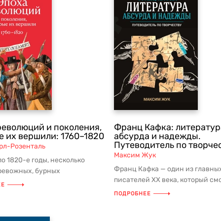
революций и поколения,
Франц Кафка: литератур
е их вершили: 1760–1820
абсурда и надежды.
Путеводитель по творче
рл-Розенталь
Максим Жук
по 1820-е годы, несколько
Франц Кафка — один из главны
тревожных, бурных
писателей XX века, который см
тий, по всему миру от
ЕЕ
выразить суть явлений, ставши
...
ПОДРОБНЕЕ
определ...