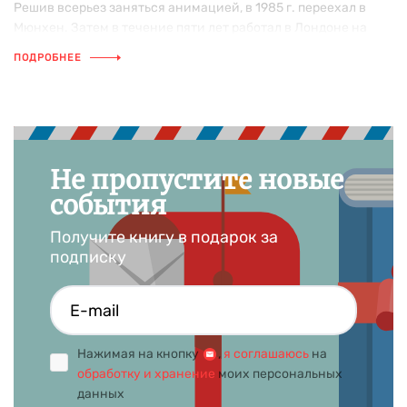
Решив всерьез заняться анимацией, в 1985 г. переехал в
Мюнхен. Затем в течение пяти лет работал в Лондоне на
киностудиях Disney London и London Amblimation Studio, где
ПОДРОБНЕЕ
принял участие в создании таких мультфильмов, как
«Утиные истории», «Американская история 2: Фивел едет
на Запад», «Мы вернулись! История динозавра» и «Балто».
Примерно в те же годы Валько понял, что хочет создавать
собственные истории, а не вкладывать свои силы в чужие
Не пропустите новые
идеи.
события
«О том, что у меня есть талант рассказчика, я узнал по
дороге в детский сад, куда шел с еще маленьким сыном
Получите книгу в подарок за
Максом и легко сочинял для него приключенческие
подписку
истории».
Детские книги Валько
В 2007 г. Валько написал две сказки о зайце и медведе
Нажимая на кнопку
,
я соглашаюсь
на
(придуманные когда-то для своего сына) и отправил их
обработку и хранение
моих персональных
издателям. К счастью, один из них заинтересовался и уже
данных
через год, в 2008 г., была опубликована книга Hase und