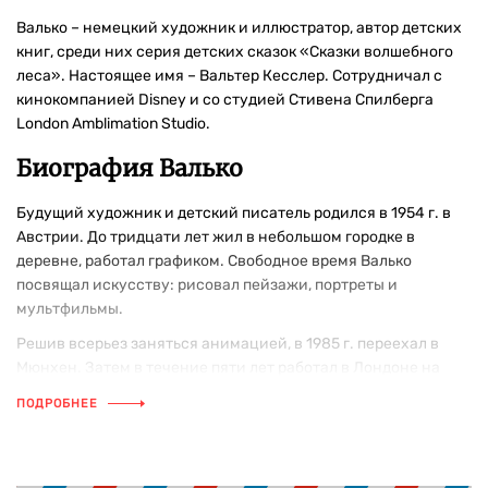
Валько – немецкий художник и иллюстратор, автор детских
книг, среди них серия детских сказок «Сказки волшебного
леса». Настоящее имя – Вальтер Кесслер. Сотрудничал с
кинокомпанией Disney и со студией Стивена Спилберга
London Amblimation Studio.
Биография Валько
Будущий художник и детский писатель родился в 1954 г. в
Австрии. До тридцати лет жил в небольшом городке в
деревне, работал графиком. Свободное время Валько
посвящал искусству: рисовал пейзажи, портреты и
мультфильмы.
Решив всерьез заняться анимацией, в 1985 г. переехал в
Мюнхен. Затем в течение пяти лет работал в Лондоне на
киностудиях Disney London и London Amblimation Studio, где
ПОДРОБНЕЕ
принял участие в создании таких мультфильмов, как
«Утиные истории», «Американская история 2: Фивел едет
на Запад», «Мы вернулись! История динозавра» и «Балто».