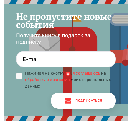
Примерно в те же годы Валько понял, что хочет создавать
собственные истории, а не вкладывать свои силы в чужие
Не пропустите новые
идеи.
события
«О том, что у меня есть талант рассказчика, я узнал по
дороге в детский сад, куда шел с еще маленьким сыном
Получите книгу в подарок за
Максом и легко сочинял для него приключенческие
подписку
истории».
Детские книги Валько
В 2007 г. Валько написал две сказки о зайце и медведе
Нажимая на кнопку
,
я соглашаюсь
на
(придуманные когда-то для своего сына) и отправил их
обработку и хранение
моих персональных
издателям. К счастью, один из них заинтересовался и уже
данных
через год, в 2008 г., была опубликована книга Hase und
Holunderbär, первая в серии из девяти томов. На русском
языке истории публикуются в «Большой книге сказок
ПОДПИСАТЬСЯ
Волшебного леса» и в «Новых сказках Волшебного леса».
В следующей серии автора – «Сказки Картонного городка» –
рассказывается о мышах, которые живут в самом
удивительном, самом необыкновенном городке на свете.