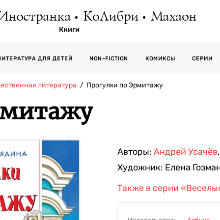
Иностранка
КоЛибри
Махаон
Книги
СЕРИИ
ЛИТЕРАТУРА ДЛЯ ДЕТЕЙ
NON-FICTION
КОМИКСЫ
жественная литература
Прогулки по Эрмитажу
рмитажу
Авторы:
Андрей Усачёв
Художник:
Елена Гозма
Также в серии
«Веселы