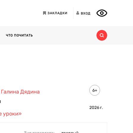
ЗАКЛАДКИ
ВХОД
ЧТО ПОЧИТАТЬ
6+
,
Галина Дядина
н
2026
г.
е уроки»