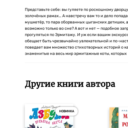
Представьте себе: вы гуляете по роскошному дворцу
золочёных рамах… А навстречу вам то и дело попад
мушкетёр, то пара оборванных цыганских детишек, а
возможно только во сне? А вот и нет — подобное за
прогуляться по Эрмитажу. И уж если вашим экскурс
обещает быть чрезвычайно увлекательной и по-на
поведает вам множество стихотворных историй о ка
знаменитые на весь мир эрмитажные коты, которых
Другие книги автора
НОВИНКА