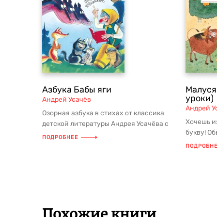
Азбука Бабы яги
Малуся
уроки)
Андрей Усачёв
Андрей У
Озорная азбука в стихах от классика
Хочешь и
детской литературы Андрея Усачёва с
букву! О
неповторимыми иллюстрациями ...
ПОДРОБНЕЕ
ужасно не
ПОДРОБН
Похожие книги