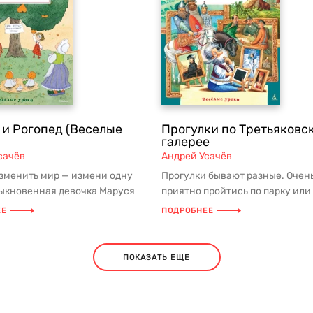
 и Рогопед (Веселые
Прогулки по Третьяковс
галерее
сачёв
Андрей Усачёв
зменить мир — измени одну
Прогулки бывают разные. Очен
быкновенная девочка Маруся
приятно пройтись по парку или
 любила ни с кем знак...
побродить вдоль берега моря, н
ЕЕ
ПОДРОБНЕЕ
про...
ПОКАЗАТЬ ЕЩЕ