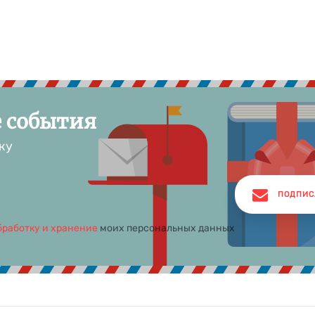
е события
ку
ПОДПИС
бработку и хранение
моих персональных данных