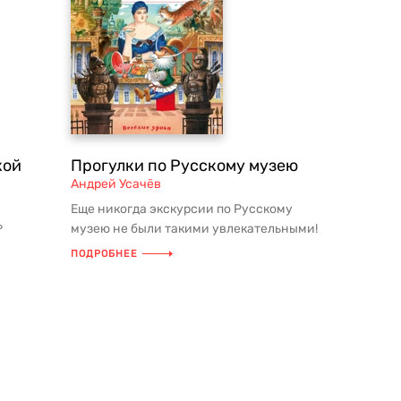
кой
Прогулки по Русскому музею
Андрей Усачёв
Еще никогда экскурсии по Русскому
ь
музею не были такими увлекательными!
В этой развивающей книге Андр...
ПОДРОБНЕЕ
о есть