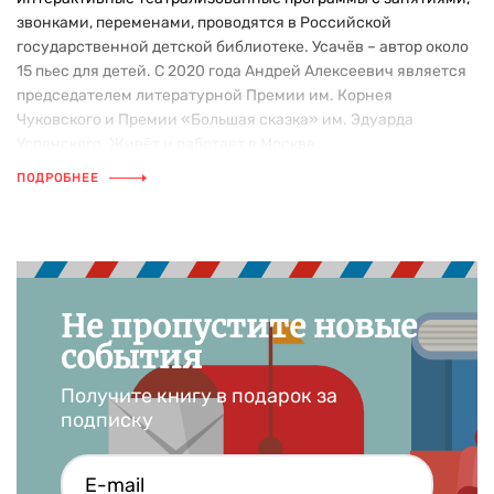
звонками, переменами, проводятся в Российской
государственной детской библиотеке. Усачёв – автор около
15 пьес для детей. С 2020 года Андрей Алексеевич является
председателем литературной Премии им. Корнея
Чуковского и Премии «Большая сказка» им. Эдуарда
Успенского. Живёт и работает в Москве.
ПОДРОБНЕЕ
Другие книги Андрея Усачёва
«Прогулки по Третьяковской галерее» «Прогулки по
Эрмитажу» «Прогулки по Русскому музею» «Звездная
книга: поэтическая астрономия для людей любого
возраста» Серия книг про умную собачку Соню Серия книг
Не пропустите новые
про «Котобой»
события
Получите книгу в подарок за
подписку