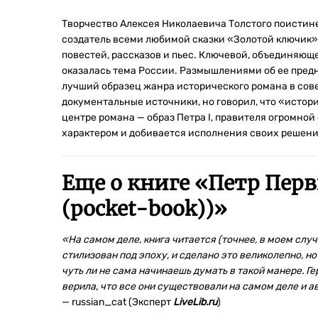
Творчество Алексея Николаевича Толстого поистин
создатель всеми любимой сказки «Золотой ключик»
повестей, рассказов и пьес. Ключевой, объединяющ
оказалась тема России. Размышлениями об ее пред
лучший образец жанра исторического романа в сове
документальные источники, но говорил, что «истор
центре романа — образ Петра I, правителя огромно
характером и добивается исполнения своих решени
Еще о книге «
Петр Перв
(pocket-book))
»
«На самом деле, книга читается (точнее, в моем случ
стилизован под эпоху, и сделано это великолепно, но
чуть ли не сама начинаешь думать в такой манере. Ге
верила, что все они существовали на самом деле и ав
— russian_cat (Эксперт
LiveLib.ru
)