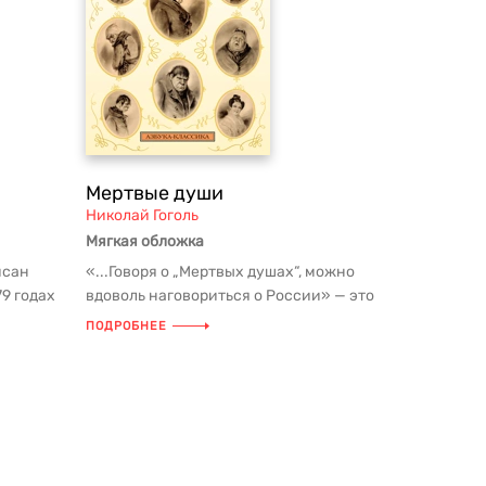
Мертвые души
Николай Гоголь
Мягкая обложка
исан
«...Говоря о „Мертвых душах“, можно
9 годах
вдоволь наговориться о России» — это
ША...
суждение поэта и критика П....
ПОДРОБНЕЕ