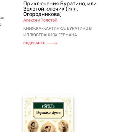
Приключения Буратино, или
Золотой ключик (илл.
Огородникова)
ча
Алексей Толстой
о:
КНИЖКА-КАРТИНКА: БУРАТИНО В
 прозы,
ИЛЛЮСТРАЦИЯХ ГЕРМАНА
ОГОРОДНИКОВА Озорной и
ПОДРОБНЕЕ
непоседливый Буратино вот...