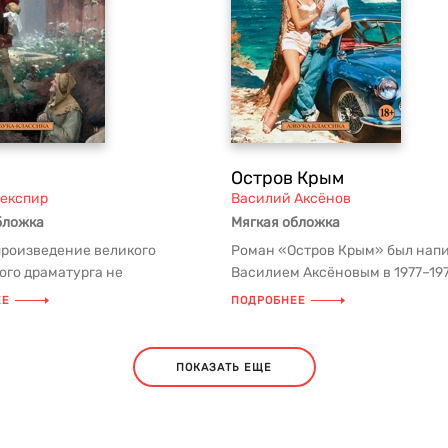
Остров Крым
експир
Василий Аксёнов
бложка
Мягкая обложка
произведение великого
Роман «Остров Крым» был нап
ого драматурга не
Василием Аксёновым в 1977–197
лось такой популярностью и не
и впервые опубликован уже в С
ЕЕ
ПОДРОБНЕЕ
ПОКАЗАТЬ ЕЩЕ