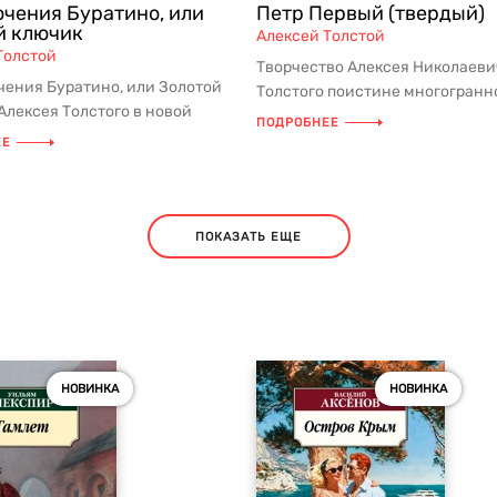
чения Буратино, или
Петр Первый (твердый)
й ключик
Алексей Толстой
Толстой
Творчество Алексея Николаеви
ения Буратино, или Золотой
Толстого поистине многогранн
Алексея Толстого в новой
мастер научно-фантастической
ПОДРОБНЕЕ
ской классики для дошко...
со...
ЕЕ
ПОКАЗАТЬ ЕЩЕ
НОВИНКА
НОВИНКА