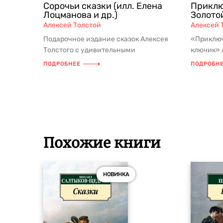
Сорочьи сказки (илл. Елена
Приклю
Лоцманова и др.)
Золото
Алексей Толстой
Алексей 
Подарочное издание сказок Алексея
«Приключ
Толстого с удивительными
ключик» 
иллюстрациями Елены Лоцмановой
серии дет
ПОДРОБНЕЕ
ПОДРОБН
АННОТАЦ...
Похожие книги
НОВИНКА