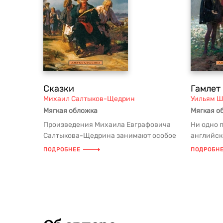
Сказки
Гамлет
Михаил Салтыков-Щедрин
Уильям Ш
Мягкая обложка
Мягкая о
Произведения Михаила Евграфовича
Ни одно 
Салтыкова-Щедрина занимают особое
английск
место в русской литературе («Губе...
пользова
ПОДРОБНЕЕ
ПОДРОБН
оказал...