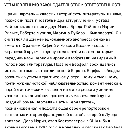
УСТАНОВЛЕННУЮ ЗАКОНОДАТЕЛЬСТВОМ ОТВЕТСТВЕННОСТЬ.
Франц Верфель — классик австрийской литературы XX века,
пражский поэт, писатель и драматург, ученик Густава
Майринка, соратник и друг Макса Брода, Райнера Марии
Рильке, Роберта Музиля, Мартина Бубера — был звездой. Он
считался лицом немецкоязычного экспрессионизма и
вместе с Францем Кафкой и Максом Бродом входил в
«пражский круг» — группу писателей и поэтов, которые
перед началом Первой мировой изобретали невиданный
голос новой литературы. Поэзией Верфеля восхищались
мэтры; его пьесы ставили по всей Европе. Верфель обладал
развитым чутьем к трагическому, страшному и смешному,
почти журналистской наблюдательностью, романтическим,
порой мистическим взглядом на мир и редким умением
улавливать тончайшие движения человеческой души.
Поздний роман Верфеля «Песнь Бернадетте»,
проникновенная и подкупающая своей репортерской
точностью история французской святой, которой в Лурде
являлась Дева Мария, стал бестселлером в США и был
экранизирован в 1943 году; в новеллах и рассказах Верфеля