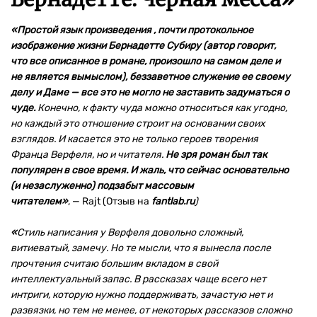
«Простой язык произведения , почти протокольное
изображение жизни Бернадетте Субиру (автор говорит,
что все описанное в романе, произошло на самом деле и
не является вымыслом), беззаветное служение ее своему
делу и Даме — все это не могло не заставить задуматься о
чуде.
Конечно, к факту чуда можно относиться как угодно,
но каждый это отношение строит на основании своих
взглядов. И касается это не только героев творения
Франца Верфеля, но и читателя.
Не зря роман был так
популярен в свое время. И жаль, что сейчас основательно
(и незаслуженно) подзабыт массовым
читателем»
,
—
Rajt (Отзыв на
fantlab.ru
)
«
Стиль написания у Верфеля довольно сложный,
витиеватый, замечу. Но те мысли, что я вынесла после
прочтения считаю большим вкладом в свой
интеллектуальный запас. В рассказах чаще всего нет
интриги, которую нужно поддерживать, зачастую нет и
развязки, но тем не менее, от некоторых рассказов сложно