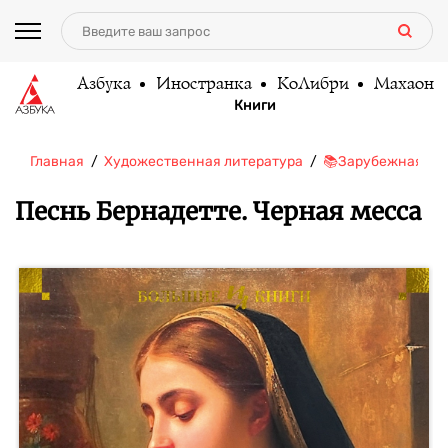
Азбука
Иностранка
КоЛибри
Махаон
Книги
Главная
Художественная литература
📚Зарубежная ли
Песнь Бернадетте. Черная месса