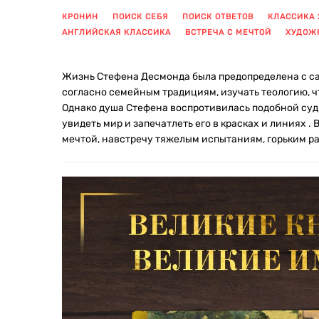
КРОНИН
ПОИСК СЕБЯ
ПОИСК ОТВЕТОВ
КЛАССИКА 
АНГЛИЙСКАЯ КЛАССИКА
ВСТРЕЧА С МЕЧТОЙ
ХУДОЖ
Жизнь Стефена Десмонда была предопределена с са
согласно семейным традициям, изучать теологию, чт
Однако душа Стефена воспротивилась подобной судь
увидеть мир и запечатлеть его в красках и линиях .
мечтой, навстречу тяжелым испытаниям, горьким р