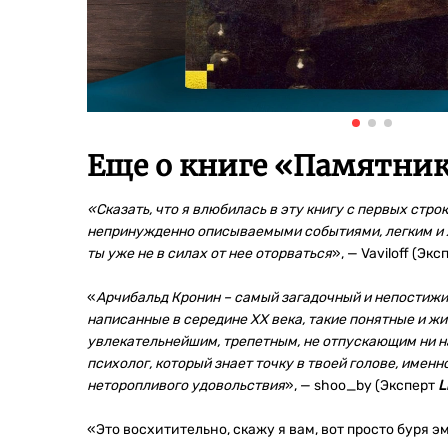
Еще о книге «
Памятник 
«Сказать, что я влюбилась в эту книгу с первых строк
непринужденно описываемыми событиями, легким и жи
ты уже не в силах от нее оторваться
», — Vaviloff (Экс
«
Арчибальд Кронин – самый загадочный и непостижим
написанные в середине ХХ века, такие понятные и жи
увлекательнейшим, трепетным, не отпускающим ни на
психолог, который знает точку в твоей голове, именн
неторопливого удовольствия
», — shoo_by (Эксперт
Li
«Это восхитительно, скажу я вам, вот просто буря э