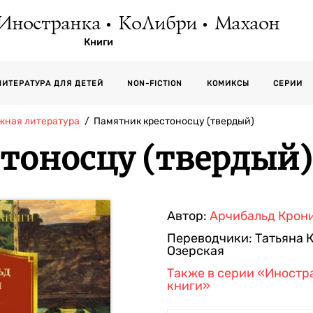
Иностранка
КоЛибри
Махаон
Книги
СЕРИИ
ЛИТЕРАТУРА ДЛЯ ДЕТЕЙ
NON-FICTION
КОМИКСЫ
жная литература
Памятник крестоносцу (твердый)
тоносцу (твердый)
Автор:
Арчибальд Крон
Переводчики:
Татьяна 
Озерская
Также в серии
«Иностра
книги»