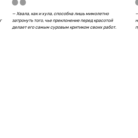
— Хвала, как и хула, способна лишь мимолетно
—
г
затронуть того, чье преклонение перед красотой
н
делает его самым суровым критиком своих работ.
п