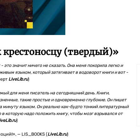
крестоносцу (твердый)
»
 - это значит ничего не сказать. Она меня покорила легко и
вым языком, который затягивает в водоворот книги и вот -
перт
LiveLib.ru
)
ый для меня писатель на сегодняшний день. Книги,
зненные, такие простые и одновременно глубокие. Он пишет
 минуту языком. Он реально как-будто тонкий литературный
о в которую надо положить книгу, чтобы мозг взрывался от
veLib.ru
)
моций!», — LIS_BOOKS (
LiveLib.ru
)