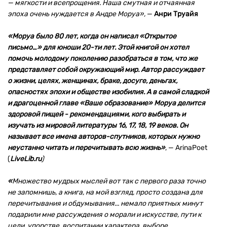
— мягкости и всепрощения. Наша смутная и отчаянная
эпоха очень нуждается в Андре Моруа»,
—
Анри Труайя
«Моруа было 80 лет, когда он написал «Открытое
письмо…» для юноши 20-ти лет. Этой книгой он хотел
помочь молодому поколению разобраться в том, что же
представляет собой окружающий мир. Автор рассуждает
о жизни, целях, женщинах, браке, досуге, деньгах,
опасностях эпохи и обществе изобилия. А в самой сладкой
и драгоценной главе «Ваше образование» Моруа делится
здоровой пищей - рекомендациями, кого выбирать и
изучать из мировой литературы 16, 17, 18, 19 веков. Он
называет все имена авторов-спутников, которых нужно
неустанно читать и перечитывать всю жизнь»
,
—
ArinaPoet
(
LiveLib.ru
)
«
Множество мудрых мыслей вот так с первого раза точно
не запомнишь, а книга, на мой взгляд, просто создана для
перечитывания и обдумывания... немало приятных минут
подарили мне рассуждения о морали и искусстве, пути к
цели, упорстве, воспитании характера, выборе