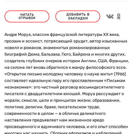
ДОБАВИТЬ В
ЧИТАТЬ
ОТРЫВОК
ЗАКЛАДКИ
Андре Моруа, классик французской литературы XX века,
прозаик и эссеист, потрясающий эрудит, автор изысканных
новелл и романов, знаменитых романизированных
биографий Дюма, Бальзака, Гюго, Байрона и многих других,
создатель глубоких очерков истории Англии, США, Франции,
на склоне лет вновь обратился к жанру философского эссе.
«Открытое письмо молодому человеку о науке жить» (1966)
составляет идеальную пару его прославленным «Письмам
незнакомке»: это честный разговор восьмидесятилетнего
писателя с двадцатилетним юношей. Моруа рассуждает о
морали, смысле, цели и принципах жизни, образовании,
политике, религии, браке, писательском труде,
современности в целом — в обличье деликатного
наставления предъявляет нам жизненное кредо
просвещенного и вдумчивого человека, и его опыт способен
многому нас научить. Сборник афоризмов и наблюдений