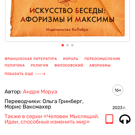
ФРАНЦУЗСКАЯ ЛИТЕРАТУРА
МОРАЛЬ
ПЕРЕОСМЫСЛЕНИЕ
ПОЛИТИКА
РЕЛИГИЯ
ФИЛОСОФСКИЙ
АФОРИЗМЫ
ОПЫТ
ПОКАЗАТЬ ЕЩЕ
16+
Автор:
Андре Моруа
Переводчики:
Ольга Гринберг
,
Морис Ваксмахер
2023
г.
Также в серии
«Человек Мыслящий.
Идеи, способные изменить мир»