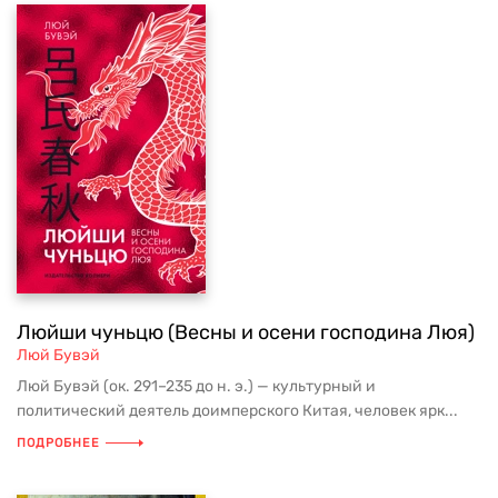
Люйши чуньцю (Весны и осени господина Люя)
Люй Бувэй
Люй Бувэй (ок. 291–235 до н. э.) — культурный и
политический деятель доимперского Китая, человек ярк...
ПОДРОБНЕЕ