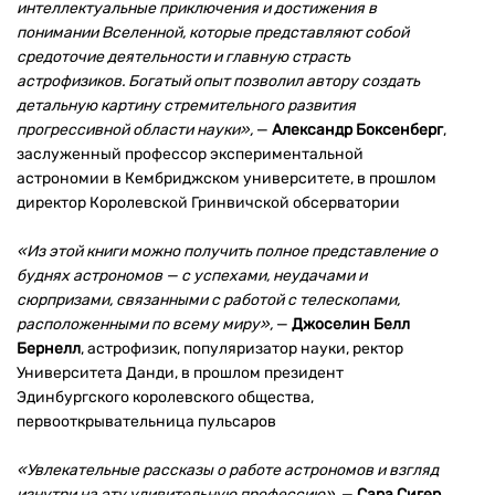
интеллектуальные приключения и достижения в
понимании Вселенной, которые представляют собой
средоточие деятельности и главную страсть
астрофизиков. Богатый опыт позволил автору создать
детальную картину стремительного развития
прогрессивной области науки»,
—
Александр Боксенберг
,
заслуженный профессор экспериментальной
астрономии в Кембриджском университете, в прошлом
директор Королевской Гринвичской обсерватории
«Из этой книги можно получить полное представление о
буднях астрономов — с успехами, неудачами и
сюрпризами, связанными с работой с телескопами,
расположенными по всему миру»,
—
Джоселин Белл
Бернелл
, астрофизик, популяризатор науки, ректор
Университета Данди, в прошлом президент
Эдинбургского королевского общества,
первооткрывательница пульсаров
«Увлекательные рассказы о работе астрономов и взгляд
изнутри на эту удивительную профессию»,
—
Сара Сигер
,