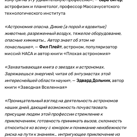
астрофизик и планетолог, профессор Массачусетского
технологического института
«Астрономия опасна. Дикие (а порой и ядовитые)
животные, разреженный воздух, тяжелое оборудование,
опасные химикаты… Автор знает об этом не
понаслышке»,
—
Фил Плейт
, астроном, популяризатор
миссий НАСА и автор книги «Плохая астрономия»
«Захватывающая книга о звездах и астрономах.
Заряжаешься энергией, читая об энтузиастах этой
интереснейшей области науки»,
—
Эдвард Дольник
, автор
книги «Заводная Вселенная»
«Проницательный взгляд на деятельность астрономов
наших дней, дающий возможность почувствовать
присущие людям этой профессии стремление к
приключениям, готовность принимать вызов, склонность
относиться ко всему с юмором и понимание неизбежности
риска на пути к знаниям… интригующее приключение из