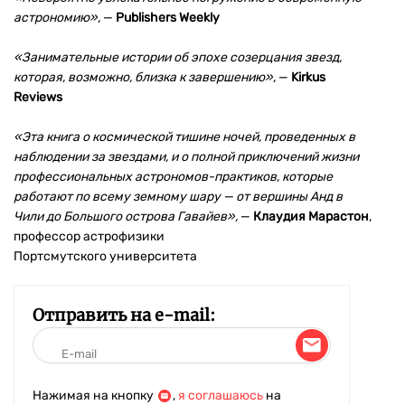
астрономию»,
—
Publishers Weekly
«Занимательные истории об эпохе созерцания звезд,
которая, возможно, близка к завершению»,
—
Kirkus
Reviews
«
Эта книга о космической тишине ночей, проведенных в
наблюдении за звездами, и о полной приключений жизни
профессиональных астрономов-практиков, которые
работают по всему земному шару — от вершины Анд в
Чили до Большого острова Гавайев»,
—
Клаудия Марастон
,
профессор астрофизики
Портсмутского университета
Отправить на e-mail:
Нажимая на кнопку
,
я соглашаюсь
на