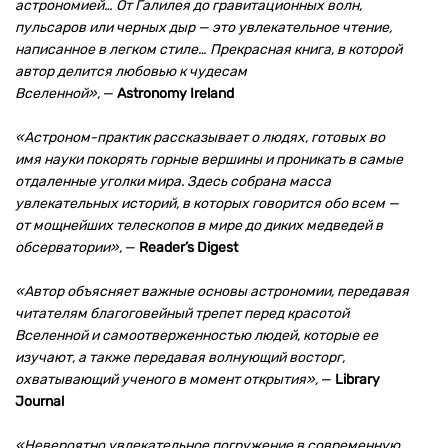
астрономией… От Галилея до гравитационных волн,
пульсаров или черных дыр — это увлекательное чтение,
написанное в легком стиле… Прекрасная книга, в которой
автор делится любовью к чудесам
Вселенной»,
—
Astronomy Ireland
«
Астроном-практик рассказывает о людях, готовых во
имя науки покорять горные вершины и проникать в самые
отдаленные уголки мира. Здесь собрана масса
увлекательных историй, в которых говорится обо всем —
от мощнейших телескопов в мире до диких медведей в
обсерватории»,
—
Reader’s Digest
«Автор объясняет важные основы астрономии, передавая
читателям благоговейный трепет перед красотой
Вселенной и самоотверженностью людей, которые ее
изучают, а также передавая волнующий восторг,
охватывающий ученого в момент открытия»,
—
Library
Journal
«Невероятно увлекательное погружение в современную