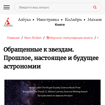
Азбука
Иностранка
КоЛибри
Махаон
Книги
Главная
Non-fiction
📚Научно-популярные книги
Обра
Обращенные к звездам.
Прошлое, настоящее и будущее
астрономии