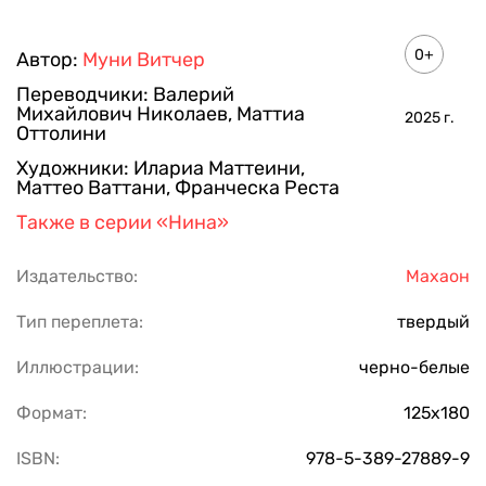
0+
Автор:
Муни Витчер
Переводчики:
Валерий
Михайлович Николаев
,
Маттиа
2025
г.
Оттолини
Художники:
Илариа Маттеини
,
Маттео Ваттани
,
Франческа Реста
Также в серии
«Нина»
Издательство:
Махаон
Тип переплета:
твердый
Иллюстрации:
черно-белые
Формат:
125х180
ISBN:
978-5-389-27889-9