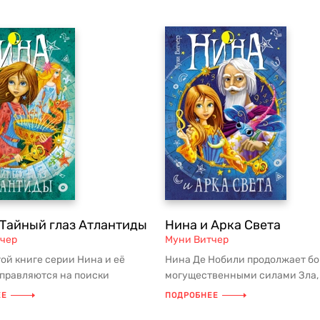
 Тайный глаз Атлантиды
Нина и Арка Света
чер
Муни Витчер
той книге серии Нина и её
Нина Де Нобили продолжает бо
тправляются на поиски
могущественными силами Зла, 
й Тайны — Тайны Воды.
которых стоит ее коварный, х...
ЕЕ
ПОДРОБНЕЕ