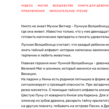
ЧУДЕСА
МАГИЯ
ВОЛШЕБСТВО
КНИГИ ДЛЯ ДЕВОЧЕ
ПРИКЛЮЧЕНИЯ
УВЛЕКАТЕЛЬНОЕ ЧТЕНИЕ
Никто не знает Мунни Витчер - Лунную Волшебницу,
где она живет. Известно только, что у нее двенадцат
готовить магические препараты и писать удивитель
Лунная Волшебница считает, что каждый ребенок м
знать тайный алфавит, которым написаны заклинани
терпение и любить животных.
Главная героиня книг Лунной Волшебницы - девочка 
Великий Маг и алхимик, который женился на испанс
Венеции.
На ладони у Нины есть родимое пятнышко в форме з
сигнализирует о грозящей опасности. При загадочн
резко меняется. С помощью тайного алфавита алхи
Шестую Луну от коварного Князя зла Каркона. Для э
эликсир из зубов дракона, раскрыть тайну крылатог
на другую планету, побывать на острове Пасхи, в Д