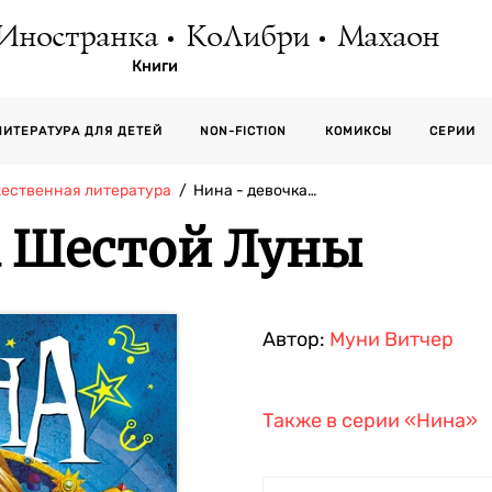
Иностранка
КоЛибри
Махаон
Книги
СЕРИИ
ЛИТЕРАТУРА ДЛЯ ДЕТЕЙ
NON-FICTION
КОМИКСЫ
жественная литература
Нина - девочка…
а Шестой Луны
Автор:
Муни Витчер
Также в серии
«Нина»