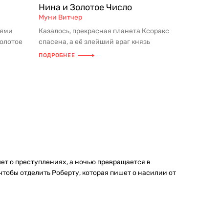
Нина и Золотое Число
Муни Витчер
ьями
Казалось, прекрасная планета Ксоракс
олотое
спасена, а её злейший враг князь
ель...
Каркон повержен и заключён в к...
ПОДРОБНЕЕ
ет о преступлениях, а ночью превращается в
обы отделить Роберту, которая пишет о насилии от