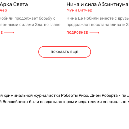
 Арка Света
Нина и сила Абсинтиума
чер
Муни Витчер
Нобили продолжает борьбу с
Нина Де Нобили вместе с друз
венными силами Зла, во главе
продолжает восстанавливать З
тоит ее коварный, х...
Число — магическую последоват
ЕЕ
ПОДРОБНЕЕ
ПОКАЗАТЬ ЕЩЕ
й криминальной журналистки Роберты Ризо. Днем Роберта - пиш
 Волшебницы были созданы автором и издателями специально, чт