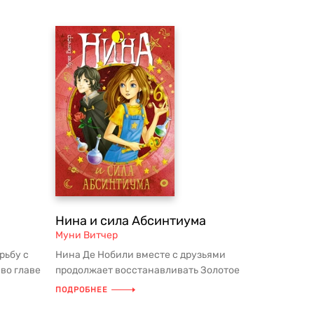
Нина и сила Абсинтиума
Муни Витчер
рьбу с
Нина Де Нобили вместе с друзьями
во главе
продолжает восстанавливать Золотое
Число — магическую последователь...
ПОДРОБНЕЕ