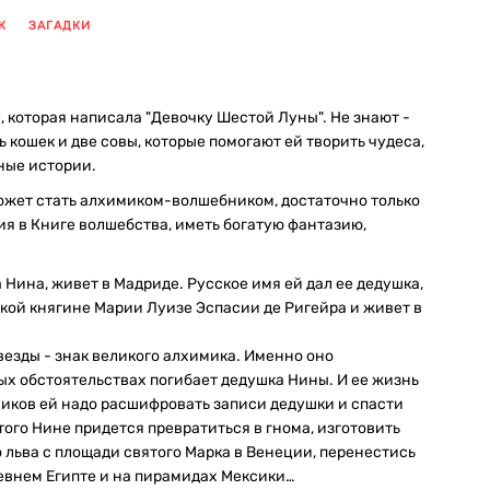
К
ЗАГАДКИ
 которая написала "Девочку Шестой Луны". Не знают -
ь кошек и две совы, которые помогают ей творить чудеса,
ные истории.
ожет стать алхимиком-волшебником, достаточно только
я в Книге волшебства, иметь богатую фантазию,
Нина, живет в Мадриде. Русское имя ей дал ее дедушка,
кой княгине Марии Луизе Эспасии де Ригейра и живет в
везды - знак великого алхимика. Именно оно
ых обстоятельствах погибает дедушка Нины. И ее жизнь
миков ей надо расшифровать записи дедушки и спасти
того Нине придется превратиться в гнома, изготовить
о льва с площади святого Марка в Венеции, перенестись
ревнем Египте и на пирамидах Мексики…