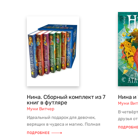
Нина. Сборный комплект из 7
Нина и
книг в футляре
Муни Вит
Муни Витчер
В четвёр
Идеальный подарок для девочек,
друзья о
верящих в чудеса и магию. Полная
последне
ПОДРОБН
коллекция для поклонниц творчества
Понача...
ПОДРОБНЕЕ
Л...