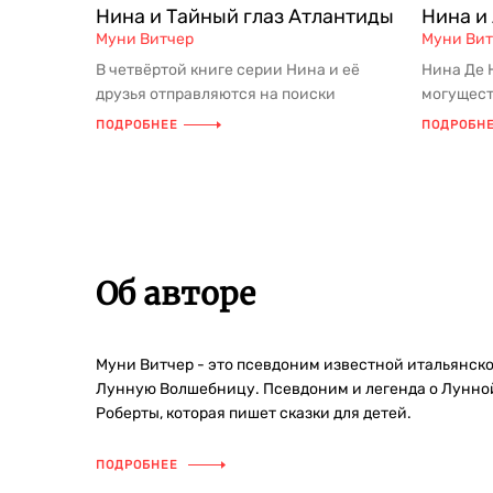
Нина и Тайный глаз Атлантиды
Нина и
Муни Витчер
Муни Вит
В четвёртой книге серии Нина и её
Нина Де 
друзья отправляются на поиски
могущест
последней Тайны — Тайны Воды.
которых с
ПОДРОБНЕЕ
ПОДРОБН
Понача...
Об авторе
Муни Витчер - это псевдоним известной итальянско
Лунную Волшебницу. Псевдоним и легенда о Лунной
Роберты, которая пишет сказки для детей.
ПОДРОБНЕЕ