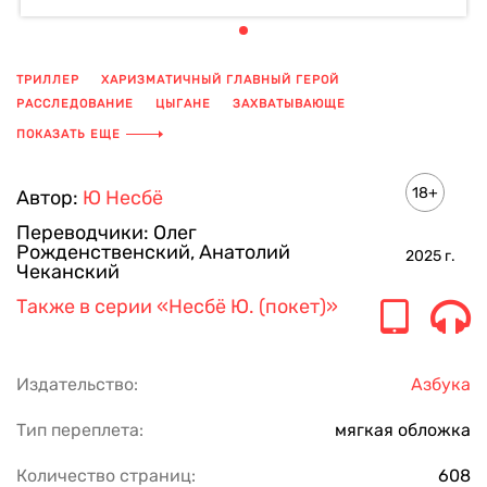
ТРИЛЛЕР
ХАРИЗМАТИЧНЫЙ ГЛАВНЫЙ ГЕРОЙ
РАССЛЕДОВАНИЕ
ЦЫГАНЕ
ЗАХВАТЫВАЮЩЕ
ОГРАБЛЕНИЕ БАНКА
ХАРРИ ХОЛЕ
УБИЙСТВО
ПОКАЗАТЬ ЕЩЕ
СКАНДИНАВСКИЙ ДЕТЕКТИВ
СЕРИЯ ДЕТЕКТИВОВ
ЧИТАТЬ ВСЮ НОЧЬ
НЕ ОТОРВАТЬСЯ
18+
Автор:
Ю Несбё
Переводчики:
Олег
Рожденственский
,
Анатолий
2025
г.
Чеканский
Также в серии
«Несбё Ю. (покет)»
Издательство:
Азбука
Тип переплета:
мягкая обложка
Количество страниц:
608