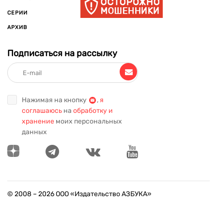
который хотел написать книгу-воспоминание о Второй
СЕРИИ
мировой войне, но не успел из-за болезни. В 2000 году
книга получила премию Norwegian Booksellers’ Prize в
АРХИВ
номинации «Лучший роман».
Начиная с книги «Немезида», вышедшей в 2002 г., действие
Подписаться на рассылку
сюжета окончательно переместилось в родной город Ю –
Осло. В этой книге он раскрыл характер Харри Холе –
бунтаря, скандалиста, упрямца и алкоголика – антигероя,
которому невозможно не симпатизировать.
Нажимая на кнопку
,
я
В 2004 г. вышла «Пентаграмма», роман попал в зарубежные
соглашаюсь
на
обработку и
рейтинги книжных новинок и стал самым коммерчески-
хранение
моих персональных
успешным проектом. Книгу перевели на шесть языков, а
данных
Несбё стали называть звездой скандинавского детектива.
Уже в 2005 был закончен следующий роман «Спаситель»,
принятый публикой с еще большим ажиотажем. К этому
моменту книги автора были переведены почти на 40 языков.
В 2007 г. вышел роман «Снеговик». Лучшая из книг в серии,
© 2008 –
2026
ООО «Издательство АЗБУКА»
побившая все рекорды продаж в Норвегии и за ее
пределами. В 2017 г. вышла экранизация романа, роль Харри