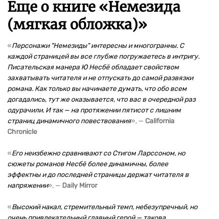
Еще о книге «
Немезида
(мягкая обложка)
»
«
Персонажи "Немезиды" интересны и многогранны. С
каждой страницей вы все глубже погружаетесь в интригу.
Писательская манера Ю Несбё обладает свойством
захватывать читателя и не отпускать до самой развязки
романа. Как только вы начинаете думать, что обо всем
догадались, тут же оказывается, что вас в очередной раз
одурачили. И так — на протяжении пятисот с лишним
страниц динамичного повествования
», —
California
Chronicle
«
Его неизбежно сравнивают со Стигом Ларссоном, но
сюжеты романов Несбё более динамичны, более
эффектны и до последней страницы держат читателя в
напряжении
», —
Daily Mirror
«
Высокий накал, стремительный темп, небезупречный, но
очень привлекательный главный герой — такова