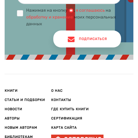
В 1992 г. основал музыкальную рок-группу Di Dierre, пытаясь
Нажимая на кнопку
,
я соглашаюсь
на
совмещать хобби с работой финансового аналитика в
обработку и хранение
моих персональных
крупной норвежской компании, днем в офисе ночью на
данных
сцене. Спустя год Ю понял, что жить в таком ритме
невозможно. Чтобы отдохнуть, он взял билет в один конец
до Австралии, ноутбук и улетел. За 30 часов полета из Осло
ПОДПИСАТЬСЯ
до Сиднея Несбё придумал сюжет своей первой книги –
«Нетопырь».
Книги Ю Несбё
Первый из романов серии вышел в 1997 г. и произвел
сенсацию, удостоился у критиков звания «лучший
детектив» и сделал автора обладателем престижнейшей
КНИГИ
О НАС
премии «Стеклянный ключ» в жестком соперничестве со
СТАТЬИ И ПОДБОРКИ
КОНТАКТЫ
знаменитым шведом – Хеннингом Манкеллем.
НОВОСТИ
ГДЕ КУПИТЬ КНИГИ
Год спустя Ю Несбё уехал в Бангкок дописывать вторую
АВТОРЫ
СЕРТИФИКАЦИЯ
книгу «Тараканы», также собравшую немало
положительных отзывов. Третья книга цикла
НОВЫМ АВТОРАМ
КАРТА САЙТА
«Красношейка» стала данью уважения отцу Ю Несбё,
БИБЛИОТЕКАМ