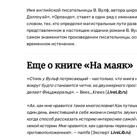
Имя английской писательницы В. Вулф, автора шир
Дэллоуэй», «Орландо», ставят в один ряд с именами Д
словом, тех, кто определял магистральные пути раз
представленном в настоящем издании романе В. Ву
самом знаменитом произведении писательницы, осн
временном истечении.
Еще о книге «
На маяк
»
«Стиль у Вульф потрясающий - настолько, что книга 
вокруг будто становится четче, из двухмерного про
делает Фицджеральд»,
— Bees_Knees (
LiveLib.ru
)
«Ах, как мне нравится такое многословие! Как путе
один день, вместивший в себя жизни и смерти, звуки 
когда способ рассказать историю интереснее самой 
некой истории. Мне нравится, как сделаны переходы 
противоположенное
», — namfe (Эксперт
LiveLib.ru
)