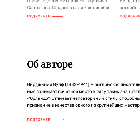
Произведения Михаила Евграфовича
Ни одно 
Салтыкова-Щедрина занимают особое
английск
место в русской литературе («Губе...
пользова
ПОДРОБНЕЕ
ПОДРОБН
оказал...
Об авторе
Вирджиния Вулф (1882–1941) — английская писатель
имя занимает почетное место в ряду таких значите
«Орландо» отличает неповторимый стиль, способны
признание в качестве одного из крупнейших мастер
ПОДРОБНЕЕ