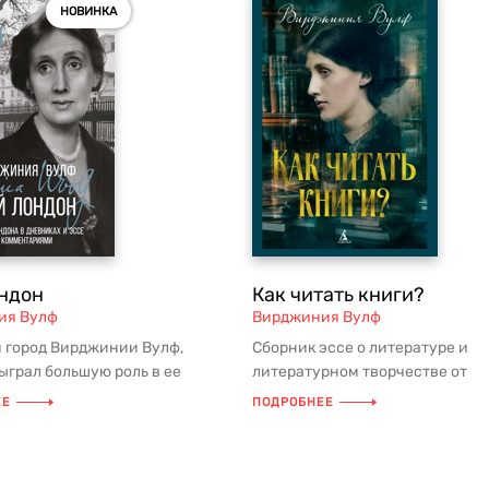
НОВИНКА
ндон
Как читать книги?
ия Вулф
Вирджиния Вулф
город Вирджинии Вулф,
Сборник эссе о литературе и
ыграл большую роль в ее
литературном творчестве от
ной жизни и творчестве. «Мой
признанного классика XX века,
ЕЕ
ПОДРОБНЕЕ
английской писа...