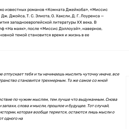
око известных романов «Комната Джейкоба», «Миссис
ж. Джойса, Т. С. Элиота, О. Хаксли, Д. Г. Лоуренса —
вития западноевропейской литературы XX века. В
лф «На маяк», после «Миссис Дэллоуэй», наверное,
овной темой становится время и жизнь в ее
не отпускает тебя и ты начинаешь мыслить чуточку иначе, все
странство становится трехмерным. То же самое со мной
шествие по чужим мыслям, тем лучше что выдуманным. Снова
и запахи, слова и мысли, прошлое и будущее. Тот случай,
истории, которая вообще теряется, остаются лишь мысли о
от одного на