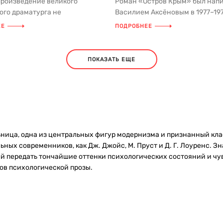
произведение великого
Роман «Остров Крым» был нап
ого драматурга не
Василием Аксёновым в 1977–197
лось такой популярностью и не
и впервые опубликован уже в С
ЕЕ
ПОДРОБНЕЕ
ПОКАЗАТЬ ЕЩЕ
ница, одна из центральных фигур модернизма и признанный кла
льных современников, как Дж. Джойс, М. Пруст и Д. Г. Лоуренс.
й передать тончайшие оттенки психологических состояний и чу
ов психологической прозы.