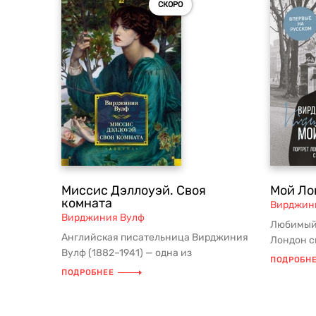
СКОРО
Миссис Дэллоуэй. Своя
Мой Ло
комната
Вирджин
Вирджиния Вулф
Любимый 
Английская писательница Вирджиния
Лондон с
Вулф (1882–1941) — одна из
собствен
ПОДРОБН
центральных фигур модернизма и
Л...
ПОДРОБНЕЕ
признанн...