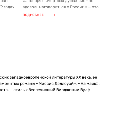
исан
«...Говоря о „Мертвых душах“, можно
9 годах
вдоволь наговориться о России» — это
ША...
суждение поэта и критика П....
ПОДРОБНЕЕ
ссик западноевропейской литературы ХХ века, ее
 Знаменитые романы «Миссис Дэллоуэй», «На маяк»,
вств, — стиль, обеспечивший Вирджинии Вулф