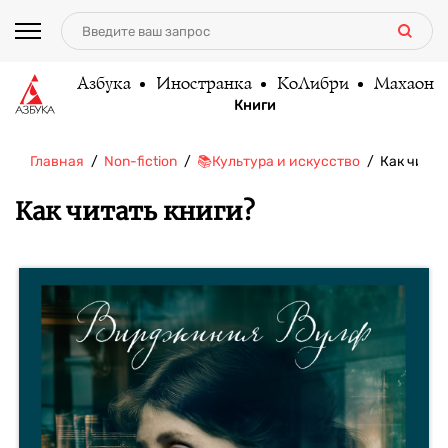
Азбука
Иностранка
КоЛибри
Махаон
Книги
Главная
Non-fiction
📚Культура и искусство
Как читат
Как читать книги?