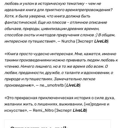
любовь и уклон в историческую тематику - чем не
идеальная книга для приятного времяпрепровождения?
Хотя, я была уверена, что книга должна быть
фантастической. Еще из плюсов - отличное описание
обычаев, природы, цивилизации древних времен,
способов охоты и методов приручения слонов :) В общем,
интересное путешествие
», — Nurcha (Эксперт
LiveLib
)
«Книга просто чудесно интересная. Мне, кажется, именно
такими произведениями можно прививать людям любовь к
чтению. Ничего лишнего, но в то же время обо всем. О
любви, преданности, дружбе, о таланте и вдохновении, о
природе и путешествиях. Замечательно легкое
произведени
е», — ne_smotretb (
LiveLib
)
«
Это прекрасная приключенческая история о силе духа,
желании жить, о лишениях, выживании, (не)родине и
искусстве», — Remi_Nitro (Эксперт
LiveLib
)