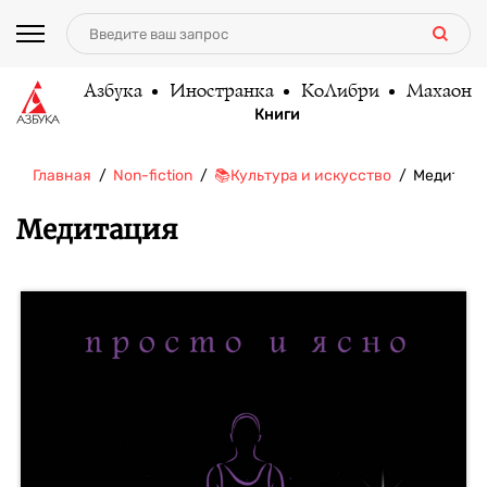
Азбука
Иностранка
КоЛибри
Махаон
Книги
Главная
Non-fiction
📚Культура и искусство
Медитац
Медитация