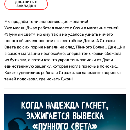
ДОБАВИТЬ В
ЗАКЛАДКИ
Мы продаём тени, исполняющие желания!
Уже месяц Джэо работал вместе с Сэхи в магазине теней
«Лунный свет», но ему так и не удалось узнать ничего
нового об исчезновении его сестрёнки Джэи. А Стражи
Света до сих пор не напали на след Тёмного Волка… Да ещё и
в самом магазине неспокойно: сперва тень кошки сбежала
из бутылки, а потом кто-то украл тень записки от Джэи –
единственную зацепку, которая могла помочь в поисках…
Как же удивились ребята и Стражи, когда именно воришка
теней подсказал, где искать Джэи!