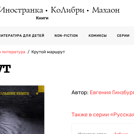
Иностранка
КоЛибри
Махаон
Книги
СЕРИИ
ЛИТЕРАТУРА ДЛЯ ДЕТЕЙ
NON-FICTION
КОМИКСЫ
я литература
Крутой маршрут
ут
Автор:
Евгения Гинзбур
Также в серии
«Русская