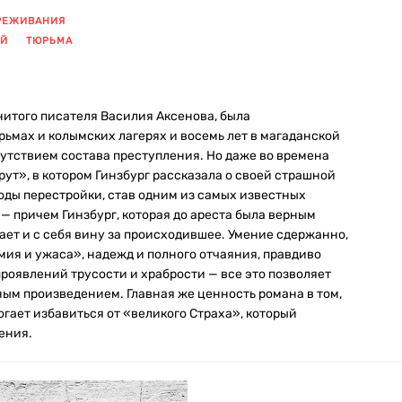
РЕЖИВАНИЯ
ИЙ
ТЮРЬМА
нитого писателя Василия Аксенова, была
юрьмах и колымских лагерях и восемь лет в магаданской
тсутствием состава преступления. Но даже во времена
т», в котором Гинзбург рассказала о своей страшной
 годы перестройки, став одним из самых известных
— причем Гинзбург, которая до ареста была верным
ет и с себя вину за происходившее. Умение сдержанно,
ия и ужаса», надежд и полного отчаяния, правдиво
роявлений трусости и храбрости — все это позволяет
м произведением. Главная же ценность романа в том,
огает избавиться от «великого Страха», который
ения.