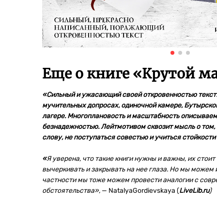
Еще о книге «
Крутой м
«Сильный и ужасающий своей откровенностью текст. 
мучительных допросах, одиночной камере, Бутырской
лагере. Многоплановость и масштабность описываемы
безнадежностью. Лейтмотивом сквозит мысль о том,
слову, не поступаться совестью и учиться стойкости
«
Я уверена, что такие книги нужны и важны, их стоит
вычеркивать и закрывать на нее глаза. Но мы можем и
частности мы тоже можем провести аналогии с совр
обстоятельства»,
— NatalyaGordievskaya (
LiveLib.ru
)