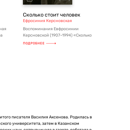
Сколько стоит человек
Ефросиния Керсновская
ная
Воспоминания Евфросинии
ра
Керсновской (1907–1994) «Сколько
стоит человек» – одна из самых
ПОДРОБНЕЕ
удивительны...
итого писателя Василия Аксенова. Родилась в
нского университета, затем в Казанском
ских наук, сотрудничала в газете, работала в