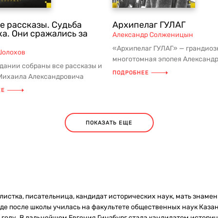
е рассказы. Судьба
Архипелаг ГУЛАГ
ка. Они сражались за
Александр Солженицын
«Архипелаг ГУЛАГ» — грандиоз
Шолохов
многотомная эпопея Александ
здании собраны все рассказы и
Солженицына, соединяющая
ПОДРОБНЕЕ
Михаила Александровича
документальну...
— писателя, чье имя ст...
ЕЕ
ПОКАЗАТЬ ЕЩЕ
листка, писательница, кандидат исторических наук, мать знамен
 где после школы училась на факультете общественных наук Каза
 году. В дальнейшем Евгения Гинзбург стала кандидатом историче