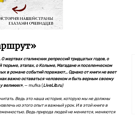
аршрут
»
О жертвах сталинских репрессий тридцатых годов, о
 тюрьме, этапах, о Колыме, Магадане и поселенческом
х в романе событий поражают... Однако от книги не веет
 как важно оставаться человеком и быть верным своему
 у великих»
,
—
mufka (
LiveLib.ru
)
 читать. Ведь это наша история, которую мы не должны
звлечь из этого опыт и важный урок. И в этой книге в
еменностью. Ведь природа людей не меняется, меняются