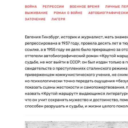
ВОЙНА
РЕПРЕССИИ
ВОЕННОЕ ВРЕМЯ
ЛИЧНЫЕ ПЕ
ВЫЖИВАНИЕ
РОМАН О ВОЙНЕ
АВТОБИОГРАФИЧЕСК
ЗАТОЧЕНИЕ
ЛАГЕРЯ
Евгения Гинзбург, историк и журналист, мать знаме
репрессирована в 1937 году, провела десять лет в т
ссылке, а в 1955 году ее дело было прекращено за о
оттепели автобиографический роман «Крутой маршру
судьбе, не мог выйти в СССР: он был издан только в
свидетельств о преступлениях сталинского режима 
приверженцем коммунистического учения, не снима
но психологически точно передать ощущения «безум
показать сцены жестокости и самопожертвования, п
назвать «Крутой маршрут» выдающимся литературны
что он учит сохранять мужество и достоинство, пом
способен разрушать и судьбы, и жизни целого покол