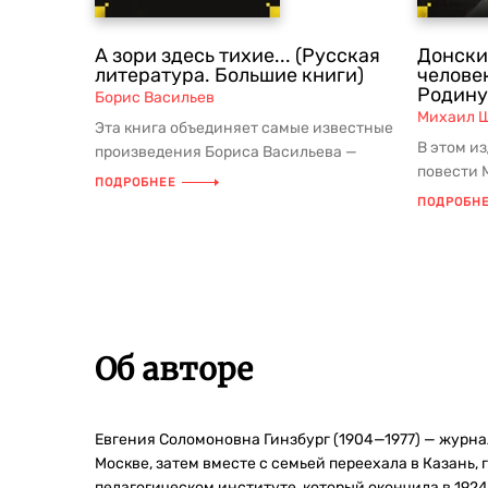
А зори здесь тихие... (Русская
Донски
литература. Большие книги)
челове
Родину
Борис Васильев
Михаил 
Эта книга объединяет самые известные
В этом и
произведения Бориса Васильева —
повести 
писателя, для которого война и ...
ПОДРОБНЕЕ
Шолохова 
ПОДРОБН
Об авторе
Евгения Соломоновна Гинзбург (1904—1977) — журна
Москве, затем вместе с семьей переехала в Казань,
педагогическом институте, который окончила в 1924