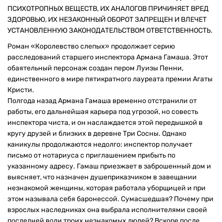
ПСИХОТРОПНЫХ ВЕЩЕСТВ, ИХ АНАЛОГОВ ПРИЧИНЯЕТ ВРЕД
ЗДОРОВЬЮ, ИХ НЕЗАКОННЫЙ ОБОРОТ ЗАПРЕЩЕН И ВЛЕЧЕТ
УСТАНОВЛЕННУЮ ЗАКОНОДАТЕЛЬСТВОМ ОТВЕТСТВЕННОСТЬ.
Роман «Королевство слепых» продолжает серию
расследований старшего инспектора Армана Гамаша. Этот
обаятельный персонаж создан пером Луизы Пенни,
единственного в мире пятикратного лауреата премии Агаты
Кристи.
Полгода назад Армана Гамаша временно отстранили от
работы, его дальнейшая карьера под угрозой, но совесть
инспектора чиста, и он наслаждается этой передышкой в
кругу друзей и близких в деревне Три Сосны. Однако
каникулы продолжаются недолго: инспектор получает
письмо от нотариуса с приглашением прибыть по
указанному адресу. Гамаш приезжает в заброшенный дом и
выясняет, что назначен душеприказчиком в завещании
незнакомой женщины, которая работала уборщицей и при
этом называла себя баронессой. Сумасшедшая? Почему при
взрослых наследниках она выбрала исполнителями своей
последней воли троих незнакомых людей? Вскоре после