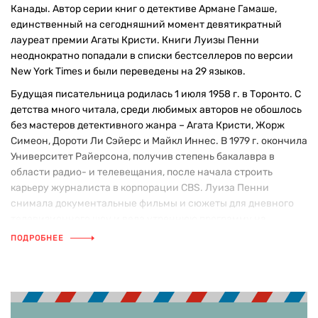
Канады. Автор серии книг о детективе Армане Гамаше,
единственный на сегодняшний момент девятикратный
лауреат премии Агаты Кристи. Книги Луизы Пенни
неоднократно попадали в списки бестселлеров по версии
New York Times и были переведены на 29 языков.
Будущая писательница родилась 1 июля 1958 г. в Торонто. С
детства много читала, среди любимых авторов не обошлось
без мастеров детективного жанра – Агата Кристи, Жорж
Симеон, Дороти Ли Сэйерс и Майкл Иннес. В 1979 г. окончила
Университет Райерсона, получив степень бакалавра в
области радио- и телевещания, после начала строить
карьеру журналиста в корпорации CBS. Луиза Пенни
снимала документальные фильмы и сюжеты для дневного
телевизионного шоу и вела утреннюю программу на
местном радио в Квебеке.
ПОДРОБНЕЕ
В 35 лет познакомилась со своим будущим мужем, Майклом
Уайтхедом, заведующим отделением гематологии в детской
больницей в Монреале. Именно он уговорил Пенни бросить
работу журналиста и начать писать.