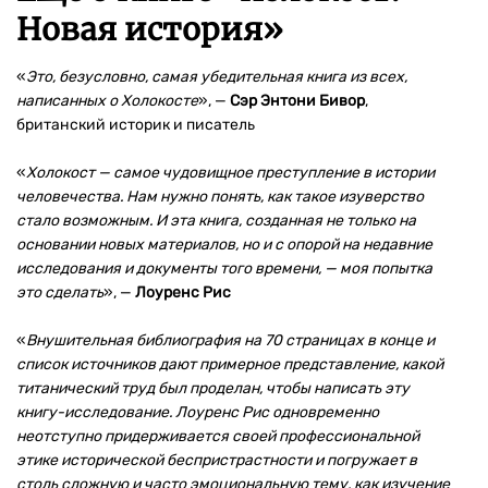
Новая история
»
«
Это, безусловно, самая убедительная книга из всех,
написанных о Холокосте
», —
Сэр Энтони Бивор
,
британский историк и писатель
«
Холокост — самое чудовищное преступление в истории
человечества. Нам нужно понять, как такое изуверство
стало возможным. И эта книга, созданная не только на
основании новых материалов, но и с опорой на недавние
исследования и документы того времени, — моя попытка
это сделать
», —
Лоуренс Рис
«
Внушительная библиография на 70 страницах в конце и
список источников дают примерное представление, какой
титанический труд был проделан, чтобы написать эту
книгу-исследование. Лоуренс Рис одновременно
неотступно придерживается своей профессиональной
этике исторической беспристрастности и погружает в
столь сложную и часто эмоциональную тему, как изучение