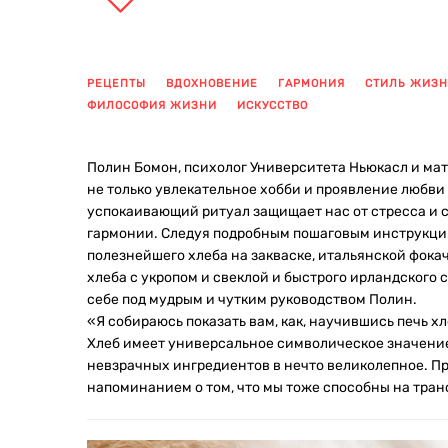
РЕЦЕПТЫ
ВДОХНОВЕНИЕ
ГАРМОНИЯ
СТИЛЬ ЖИЗ
ФИЛОСОФИЯ ЖИЗНИ
ИСКУССТВО
Полин Бомон, психолог Университета Ньюкасл и мат
не только увлекательное хобби и проявление любви
успокаивающий ритуал защищает нас от стресса и 
гармонии. Следуя подробным пошаговым инструкция
полезнейшего хлеба на закваске, итальянской фока
хлеба с укропом и свеклой и быстрого ирландского
себе под мудрым и чутким руководством Полин.
«Я собираюсь показать вам, как, научившись печь х
Хлеб имеет универсальное символическое значение
невзрачных ингредиентов в нечто великолепное. Пр
напоминанием о том, что мы тоже способны на тра