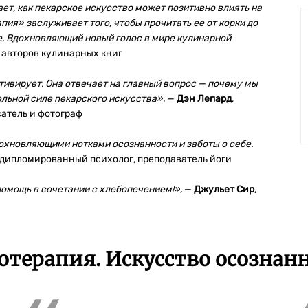
ет, как пекарское искусство может позитивно влиять на
ия» заслуживает того, чтобы прочитать ее от корки до
не. Вдохновляющий новый голос в мире кулинарной
и авторов кулинарных книг
тивирует. Она отвечает на главный вопрос — почему мы
ельной силе пекарского искусства»,
—
Дэн Лепард
,
атель и фотограф
охновляющими нотками осознанности и заботы о себе.
, дипломированный психолог, преподаватель йоги
омощь в сочетании с хлебопечением!»,
—
Джульет Сир
,
отерапия. Искусство осознан