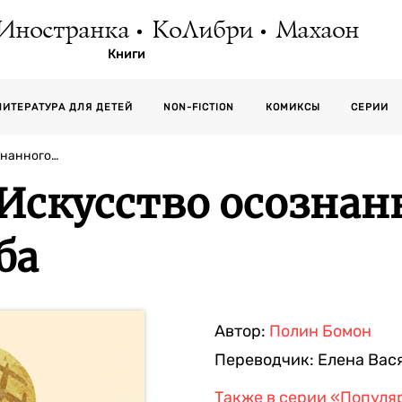
Иностранка
КоЛибри
Махаон
Книги
СЕРИИ
ЛИТЕРАТУРА ДЛЯ ДЕТЕЙ
NON-FICTION
КОМИКСЫ
знанного…
 Искусство осознан
ба
Автор:
Полин Бомон
Переводчик:
Елена Вас
Также в серии
«Популяр