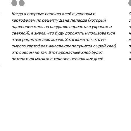
Когда я впервые испекла хлеб с укропом и
С
картофелем по рецепту Дэна Лепарда (который
с
вдохновил меня на создание варианта с укропом и
п
свеклой), я знала, что буду дорожить и пользоваться
н
этим рецептом всю жизнь. Хотя кажется, что из
ж
сырого картофеля или свеклы получится сырой хлеб,
п
это совсем не так. Этот ароматный хлеб будет
ч
оставаться мягким в течение нескольких дней.
и
а