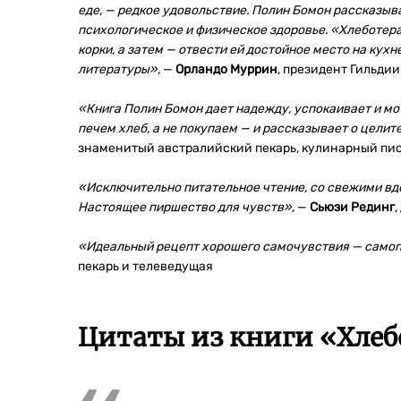
еде, — редкое удовольствие. Полин Бомон рассказыва
психологическое и физическое здоровье. «Хлеботерап
корки, а затем — отвести ей достойное место на кух
литературы»,
—
Орландо Муррин
, президент Гильди
«Книга Полин Бомон дает надежду, успокаивает и мо
печем хлеб, а не покупаем — и рассказывает о целит
знаменитый австралийский пекарь, кулинарный пис
«Исключительно питательное чтение, со свежими вд
Настоящее пиршество для чувств»,
—
Сьюзи Рединг
«
Идеальный рецепт хорошего самочувствия — самоп
пекарь и телеведущая
Цитаты из книги «Хлеб