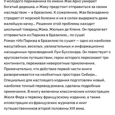
У молодого парижанина по имени Жак Арно умирает
богатый дядюшка, и Жаку предстоит отправиться за своим
наследством — в Бразилию. К сожалению, Жак безнадежно
страдает от морской болезни и не в силах выдержать даже
малейшую качку… Решение этой проблемы находит
школьный товарищ Жака, Жюльен де Клене. Он предлагает
отправиться из Парижа в Бразилию… по суше!
Роман «Из Парижа в Бразилию по суше» — одно из наиболее
масштабных, веселых, увлекательных и информационно
насыщенных произведений Луи Буссенара. Он повествует о
кругосветном путешествии, герои которого пересекают три
континента, переживая невероятные приключения.
Примечательно, что действие первой части книги
разворачивается на необъятных просторах Сибири…
Специально для настоящего издания подготовлен новый,
наиболее точный перевод романа, сделаны подробные
примечания. В книгу включены классические иллюстрации
Жюля Фера к первому французскому изданию, а также
иллюстрации из французских журналов и книг
путешественников второй половины XIX века.