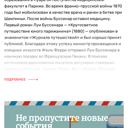
факультет в Париже. Во время франко-прусской войны 1870
года был мобилизован в качестве врача и ранен в битве при
Шампиньи. После войны Буссенар оставил медицину.
Первый роман Луи Буссенара — «Кругосветное
путешествие юного парижанина» (1880) — опубликован в
знаменитом «Журнале путешествий» и был хорошо принят
публикой. Благодаря этому успеху министр просвещения и
изящных искусств Жюль Ферри отправил Луи Буссенара в
научную поездку во Французскую Гвиану. В поисках
источников вдохновения писатель регулярно совершал
поездки в Марокко, Сьерра-Леоне, Вест-Индию, Флориду,
Индонезию и на острова Тихого океана. Вдохновленный
ПОДРОБНЕЕ
творчеством Жюля Верна, он попробовал свои силы в жанре
научно-фантастического романа — «Тайны господина
Синтеза» (1888), «Десять тысяч лет среди льдов» (1890).
Самым известным его произведением является роман
«Капитан Сорви-голова» (1901), о войне за независимость
бурских республик против английских колонизаторов.
Не пропустите новые
Прозванный при жизни «французским Генри Хаггардом»,
события
Луи Буссенар пользовался большим успехом в России, где