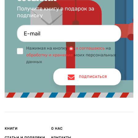
было опубликовано порядка сорока томов его произведений.
Получите книгу в подарок за
подписку
Нажимая на кнопку
,
я соглашаюсь
на
обработку и хранение
моих персональных
данных
ПОДПИСАТЬСЯ
КНИГИ
О НАС
СТАТЬИ И ПОДБОРКИ
КОНТАКТЫ