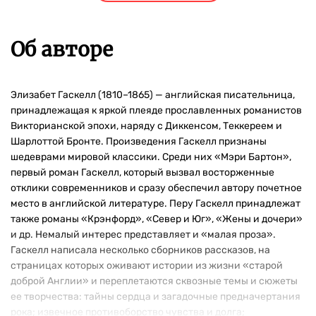
Об авторе
Элизабет Гаскелл (1810–1865) — английская писательница,
принадлежащая к яркой плеяде прославленных романистов
Викторианской эпохи, наряду с Диккенсом, Теккереем и
Шарлоттой Бронте. Произведения Гаскелл признаны
шедеврами мировой классики. Среди них «Мэри Бартон»,
первый роман Гаскелл, который вызвал восторженные
отклики современников и сразу обеспечил автору почетное
место в английской литературе. Перу Гаскелл принадлежат
также романы «Крэнфорд», «Север и Юг», «Жены и дочери»
и др. Немалый интерес представляет и «малая проза».
Гаскелл написала несколько сборников рассказов, на
страницах которых оживают истории из жизни «старой
доброй Англии» и переплетаются сквозные темы и сюжеты
ее творчества: тайны сердца и загадочные предначертания
рока; извечное противоборство чувства и долга;