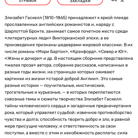
ОТРЫВОК
ЗАКЛАДКИ
Элизабет Гаскелл (1810–1865) принадлежит к яркой плеяде
прославленных английских романистов и, наряду с
Шарлоттой Бронте, занимает самое почетное место среди
«литературных леди» Викторианской эпохи, а ее
произведения признаны шедеврами мировой классики. В их
числе романы «Мэри Бартон», «Крэнфорд», «Север и Юг»,
«Жены и дочери» и др. В настоящем сборнике представлена
«малая проза» автора, собрание рассказов, написанных в
разные годы жизни, на страницах которых оживают
картинки из жизни «старой доброй Англии». Это самые
разные истории — поучительные, мистические,
трогательные и курьезные, — в которых переплетаются
сквозные темы и сюжеты творчества Элизабет Гаскелл:
тайны человеческого сердца и загадочные предначертания
рока, который управляет судьбой; извечное противоборство
чувства и долга; способность творить добро и зло, в равной
мере присущие человеку, и ответственность за свои
поступки, а вместе с этим и неизбежность расплаты; сила