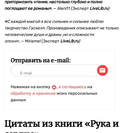
притормозить чтение, настолько глубоко и полно
поглощают ее романы»
,
—
Aleni11 (Эксперт
LiveLib.ru
)
«
С каждой книгой я все сильнее и сильнее люблю
творчество Гаскелл. Произведения описывают не только
человеческие души и драмы ,но и сложности
эпохи»,
— Miriamel (Эксперт
LiveLib.ru
)
Отправить на e-mail:
Нажимая на кнопку
,
я соглашаюсь
на
обработку и хранение
моих персональных
данных
Цитаты из книги «Рука и