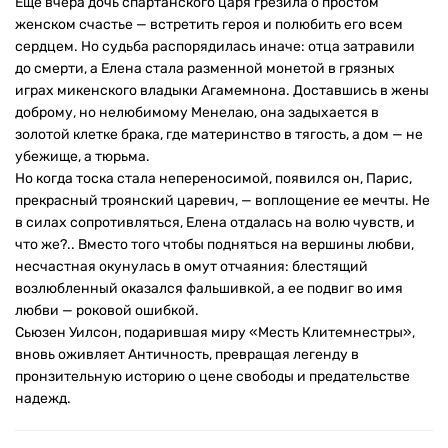
Еще вчера дочь спартанского царя грезила о простом
женском счастье — встретить героя и полюбить его всем
сердцем. Но судьба распорядилась иначе: отца затравили
до смерти, а Елена стала разменной монетой в грязных
играх микенского владыки Агамемнона. Доставшись в жены
доброму, но нелюбимому Менелаю, она задыхается в
золотой клетке брака, где материнство в тягость, а дом — не
убежище, а тюрьма.
Но когда тоска стала непереносимой, появился он, Парис,
прекрасный троянский царевич, — воплощение ее мечты. Не
в силах сопротивляться, Елена отдалась на волю чувств, и
что же?.. Вместо того чтобы подняться на вершины любви,
несчастная окунулась в омут отчаяния: блестящий
возлюбленный оказался фальшивкой, а ее подвиг во имя
любви — роковой ошибкой.
Сьюзен Уилсон, подарившая миру «Месть Клитемнестры»,
вновь оживляет Античность, превращая легенду в
пронзительную историю о цене свободы и предательстве
надежд.