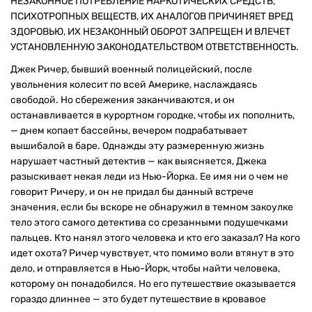
НЕЗАКОННОЕ ПОТРЕБЛЕНИЕ НАРКОТИЧЕСКИХ СРЕДСТВ,
ПСИХОТРОПНЫХ ВЕЩЕСТВ, ИХ АНАЛОГОВ ПРИЧИНЯЕТ ВРЕД
ЗДОРОВЬЮ, ИХ НЕЗАКОННЫЙ ОБОРОТ ЗАПРЕЩЕН И ВЛЕЧЕТ
УСТАНОВЛЕННУЮ ЗАКОНОДАТЕЛЬСТВОМ ОТВЕТСТВЕННОСТЬ.
Джек Ричер, бывший военный полицейский, после
увольнения колесит по всей Америке, наслаждаясь
свободой. Но сбережения заканчиваются, и он
останавливается в курортном городке, чтобы их пополнить,
— днем копает бассейны, вечером подрабатывает
вышибалой в баре. Однажды эту размеренную жизнь
нарушает частный детектив — как выясняется, Джека
разыскивает некая леди из Нью-Йорка. Ее имя ни о чем не
говорит Ричеру, и он не придал бы данный встрече
значения, если бы вскоре не обнаружил в темном закоулке
тело этого самого детектива со срезанными подушечками
пальцев. Кто нанял этого человека и кто его заказал? На кого
идет охота? Ричер чувствует, что помимо воли втянут в это
дело, и отправляется в Нью-Йорк, чтобы найти человека,
которому он понадобился. Но его путешествие оказывается
гораздо длиннее — это будет путешествие в кровавое