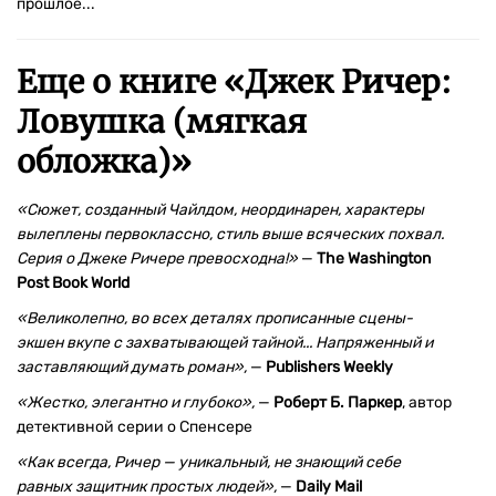
прошлое...
Еще о книге «
Джек Ричер:
Ловушка (мягкая
обложка)
»
«Сюжет, созданный Чайлдом, неординарен, характеры
вылеплены первоклассно, стиль выше всяческих похвал.
Серия о Джеке Ричере превосходна!»
—
The Washington
Post Book World
«Великолепно, во всех деталях прописанные сцены-
экшен вкупе с захватывающей тайной... Напряженный и
заставляющий думать роман»,
—
Publishers Weekly
«Жестко, элегантно и глубоко»,
—
Роберт Б. Паркер
, автор
детективной серии о Спенсере
«Как всегда, Ричер — уникальный, не знающий себе
равных защитник простых людей»,
—
Daily Mail