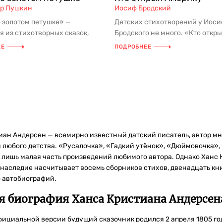
р Пушкин
Иосиф Бродский
о золотом петушке» —
Детских стихотворений у Иос
я из стихотворных сказок,
Бродского не много. «Кто откр
ых Александром Сергеевичем
Америку» — одно из них. Строчка
ЕЕ
ПОДРОБНЕЕ
иан Андерсен — всемирно известный датский писатель, автор мн
 любого детства. «Русалочка», «Гадкий утёнок», «Дюймовочка»,
 лишь малая часть произведений любимого автора. Однако Ханс К
наследие насчитывает восемь сборников стихов, двенадцать книг
о автобиографий.
я биография Ханса Кристиана Андерсен
фициальной версии будущий сказочник родился 2 апреля 1805 год