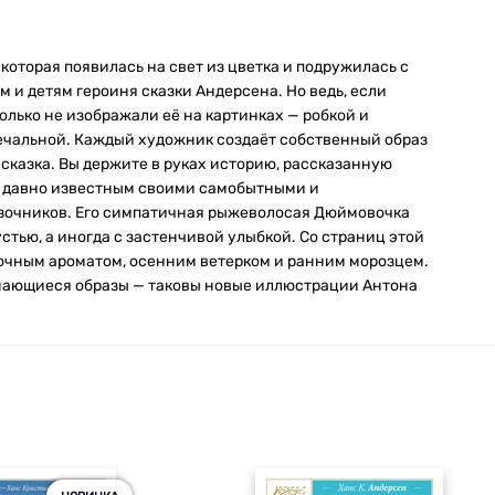
которая появилась на свет из цветка и подружилась с
 и детям героиня сказки Андерсена. Но ведь, если
олько не изображали её на картинках — робкой и
печальной. Каждый художник создаёт собственный образ
 сказка. Вы держите в руках историю, рассказанную
 давно известным своими самобытными и
зочников. Его симпатичная рыжеволосая Дюймовочка
устью, а иногда с застенчивой улыбкой. Со страниц этой
точным ароматом, осенним ветерком и ранним морозцем.
нающиеся образы — таковы новые иллюстрации Антона