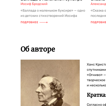
Иосиф Бродский
Александ
«Баллада о маленьком буксире» — одно
«Сказка 
из детских стихотворений Иосифа
последня
Бродского, ставшее благодаря пу...
написанн
ПОДРОБНЕЕ
ПОДРОБН
Пу...
Об авторе
Ханс Крист
спутниками
«Огниво» —
творческое 
и нескольк
Кратка
Согласно о