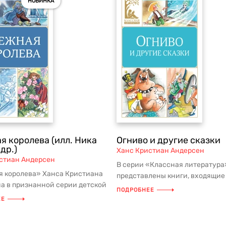
НОВИНКА
я королева (илл. Ника
Огниво и другие сказки
 др.)
Ханс Кристиан Андерсен
стиан Андерсен
В серии «Классная литература
 королева» Ханса Кристиана
представлены книги, входящие
а в признанной серии детской
школьную программу и
ПОДРОБНЕЕ
 из школьной програм...
рекомендованные дл...
ЕЕ