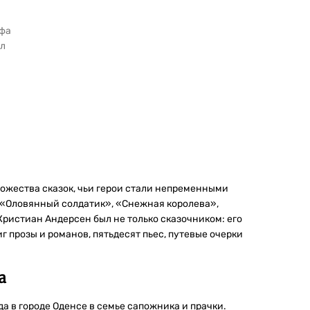
ифа
ыл
 за ст...
ожества сказок, чьи герои стали непременными
 «Оловянный солдатик», «Снежная королева»,
ристиан Андерсен был не только сказочником: его
 прозы и романов, пятьдесят пьес, путевые очерки
а
а в городе Оденсе в семье сапожника и прачки.