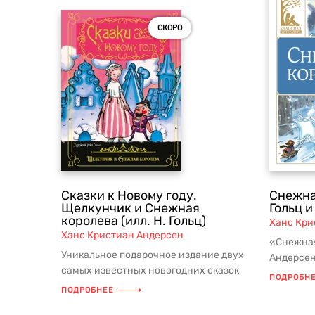
СКОРО
Сказки к Новому году.
Снежна
Щелкунчик и Снежная
Гольц и
королева (илл. Н. Гольц)
Ханс Кри
Ханс Кристиан Андерсен
«Снежная
Уникальное подарочное издание двух
Андерсен
самых известных новогодних сказок
классики
ПОДРОБН
«Снежная королева» и «Щелкунчик...
ПОДРОБНЕЕ