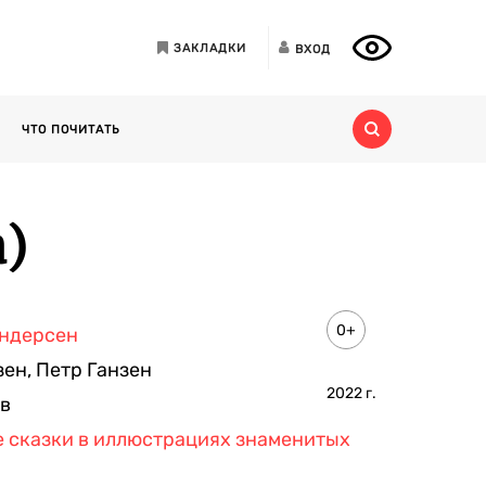
ЗАКЛАДКИ
ВХОД
ЧТО ПОЧИТАТЬ
)
0+
Андерсен
зен
,
Петр Ганзен
2022
г.
в
 сказки в иллюстрациях знаменитых