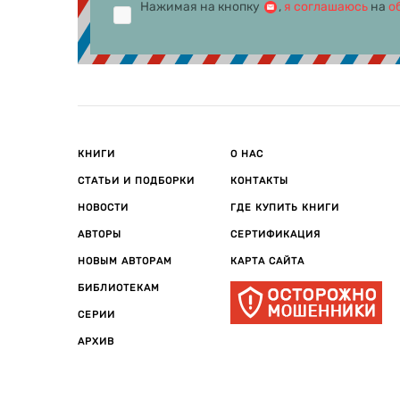
философия 
Нажимая на кнопку
,
я соглашаюсь
на
о
Первые
В 1829 год
оконечност
Николая». В
публике.
КНИГИ
О НАС
В те годы 
СТАТЬИ И ПОДБОРКИ
КОНТАКТЫ
произведен
ежегодную 
НОВОСТИ
ГДЕ КУПИТЬ КНИГИ
В 1831 году
АВТОРЫ
СЕРТИФИКАЦИЯ
стихов о Да
НОВЫМ АВТОРАМ
КАРТА САЙТА
Гейне, Викт
БИБЛИОТЕКАМ
Сказки
СЕРИИ
АРХИВ
Расцвет тв
большинств
В 1835 год