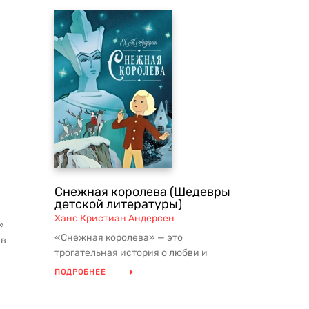
Снежная королева (Шедевры
детской литературы)
Ханс Кристиан Андерсен
»
«Снежная королева» — это
 в
трогательная история о любви и
дружбе, которая учит нас верить в
ПОДРОБНЕЕ
добро и ни...