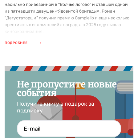
насильно привезенной в "Волчье логово" и ставшей одной
из пятнадцати девушек «Ядовитой бригады». Роман
"Дегустаторши" получил премию Сampiello и еще несколько
престижных итальянскийх наград, а в 2025 году вышла
киноэкранизация.
ПОДРОБНЕЕ
Не пропустите новые
события
Получите книгу в подарок за
подписку