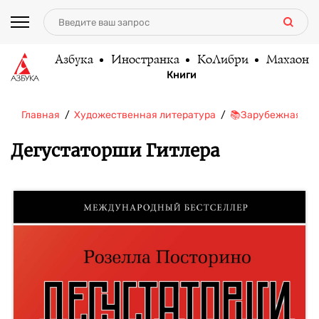
Азбука
Иностранка
КоЛибри
Махаон
Книги
Главная
Художественная литература
📚Зарубежная ли
Дегустаторши Гитлера