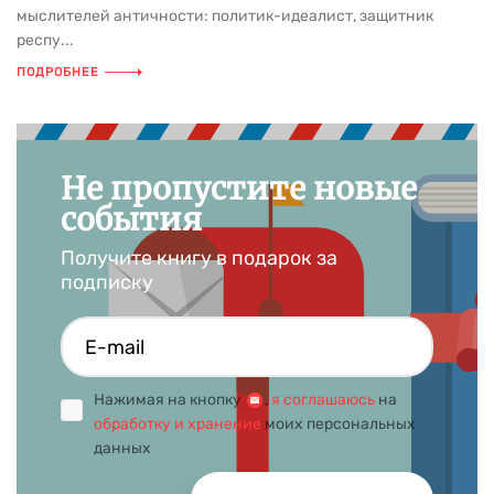
мыслителей античности: политик-идеалист, защитник
респу...
ПОДРОБНЕЕ
Не пропустите новые
события
Получите книгу в подарок за
подписку
Нажимая на кнопку
,
я соглашаюсь
на
обработку и хранение
моих персональных
данных