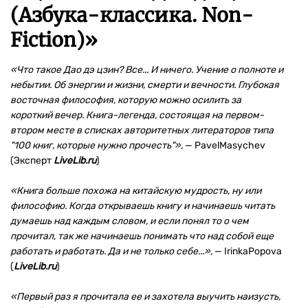
(Азбука-классика. Non-
Fiction)
»
«Что такое Дао дэ цзин? Все... И ничего. Учение о полноте и
небытии. Об энергии и жизни, смерти и вечности. Глубокая
восточная философия, которую можно осилить за
короткий вечер. Книга-легенда, состоящая на первом-
втором месте в списках авторитетных литераторов типа
"100 книг, которые нужно прочесть"»,
— PavelMasychev
(Эксперт
LiveLib.ru
)
«Книга больше похожа на китайскую мудрость, ну или
философию. Когда открываешь книгу и начинаешь читать
думаешь над каждым словом, и если понял то о чем
прочитал, так же начинаешь понимать что над собой еще
работать и работать. Да и не только себе...»,
— IrinkaPopova
(
LiveLib.ru
)
«Первый раз я прочитала ее и захотела выучить наизусть,