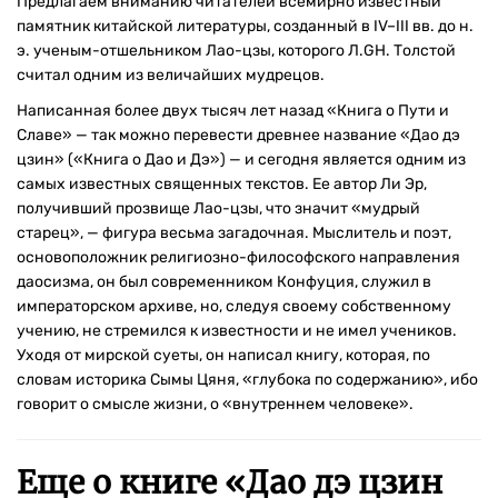
Предлагаем вниманию читателей всемирно известный
памятник китайской литературы, созданный в IV–III вв. до н.
э. ученым-отшельником Лао-цзы, которого Л.GН. Толстой
считал одним из величайших мудрецов.
Написанная более двух тысяч лет назад «Книга о Пути и
Славе» — так можно перевести древнее название «Дао дэ
цзин» («Книга о Дао и Дэ») — и сегодня является одним из
самых известных священных текстов. Ее автор Ли Эр,
получивший прозвище Лао-цзы, что значит «мудрый
старец», — фигура весьма загадочная. Мыслитель и поэт,
основоположник религиозно-философского направления
даосизма, он был современником Конфуция, служил в
императорском архиве, но, следуя своему собственному
учению, не стремился к известности и не имел учеников.
Уходя от мирской суеты, он написал книгу, которая, по
словам историка Сымы Цяня, «глубока по содержанию», ибо
говорит о смысле жизни, о «внутреннем человеке».
Еще о книге «
Дао дэ цзин